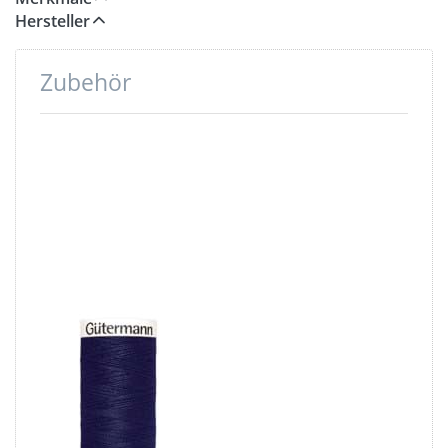
Hersteller
Zubehör
Drücken
Sie ENTER
für mehr
Optionen
zu
Gütermann
Garne -
Allesnäher
200m Spule
- Farbe:
dunkelblau
310
Gütermann
Garne -
Allesnäher
200m Spule -