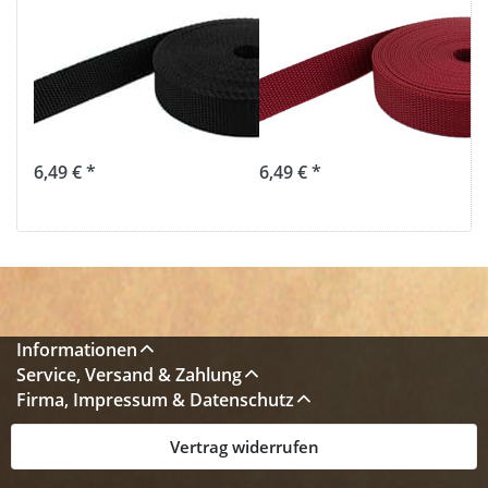
10m PP
10m PP
Gurtband -
Gurtband -
30mm breit -
30mm breit -
1,4mm stark -
1,4mm stark -
schwarz (UV)
bordeaux (UV)
6,49 € *
6,49 € *
Informationen
Service, Versand & Zahlung
Firma, Impressum & Datenschutz
Vertrag widerrufen