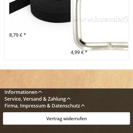
40mm breit -
geschweißt aus
1,8mm Stark -
4mm dicken
schwarz (UV)
Stahl -
vernickelt - 10
8,79 € *
Stück
4,99 € *
Informationen
Service, Versand & Zahlung
Firma, Impressum & Datenschutz
Vertrag widerrufen