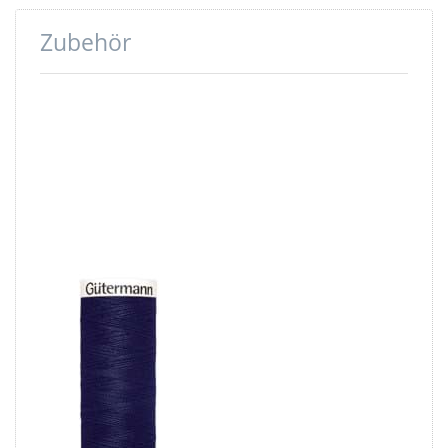
Zubehör
Drücken
Sie ENTER
für mehr
Optionen
zu
Gütermann
Garne -
Allesnäher
200m Spule
- Farbe:
dunkelblau
310
Gütermann
Garne -
Allesnäher
200m Spule -
Farbe:
dunkelblau 310