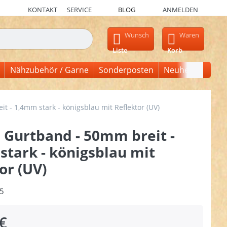
KONTAKT
SERVICE
BLOG
ANMELDEN
en, erscheinen automatisch erste Ergebnisse. Drücken Sie die Ein
Wunsch
Waren
Liste
Korb
Nähzubehör / Garne
Sonderposten
Neuheiten
 - 1,4mm stark - königsblau mit Reflektor (UV)
 Gurtband - 50mm breit -
tark - königsblau mit
or (UV)
5
€