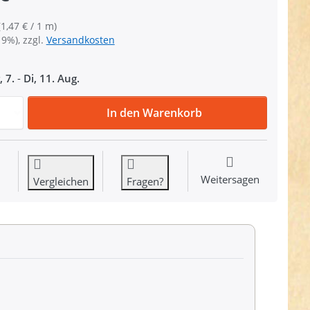
(1,47 € / 1 m)
19%), zzgl.
Versandkosten
, 7.
-
Di, 11. Aug.
10m PP Gurtband - 50mm breit - 1,4mm stark - königsblau 
In den Warenkorb
Weitersagen
Vergleichen
Fragen?