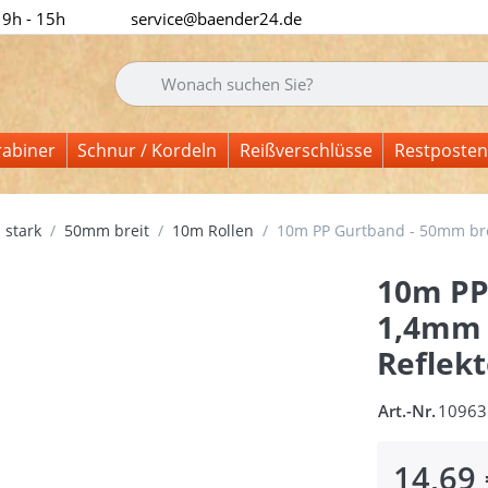
 9h - 15h
service@baender24.de
Geben Sie einen Suchbegriff ein. Während Sie tipp
rabiner
Schnur / Kordeln
Reißverschlüsse
Restposten
 stark
50mm breit
10m Rollen
10m PP Gurtband - 50mm breit
10m PP
1,4mm s
Reflekt
Art.-Nr.
10963
14,69 