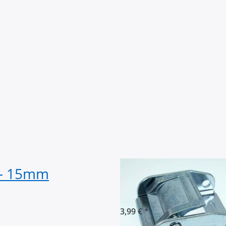
l - 15mm
50mm Klemmschn
Tragfähigkeit - 
3,99 € *