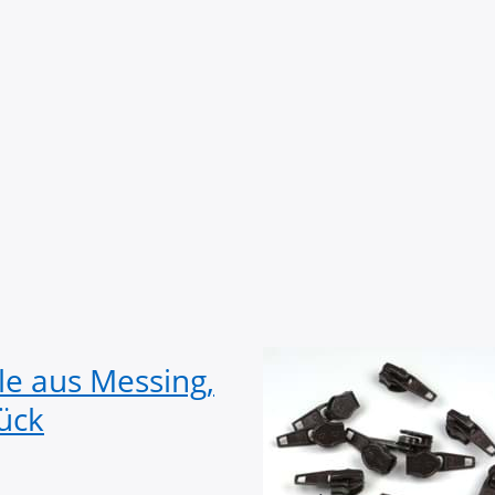
le aus Messing,
Zipper Autoloc
ück
Reißverschluess
Stueck