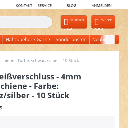
KONTAKT
SERVICE
BLOG
ANMELDEN
en, erscheinen automatisch erste Ergebnisse. Drücken Sie die Ein
Wunsch
Waren
Liste
Korb
Nähzubehör / Garne
Sonderposten
Neuheiten
hiene - Farbe: schwarz/silber - 10 Stück
eißverschluss - 4mm
chiene - Farbe:
/silber - 10 Stück
5