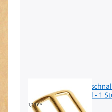
Regulator / Schiebeschnal
für 20mm Gurtband - 1 St
1,29 € *