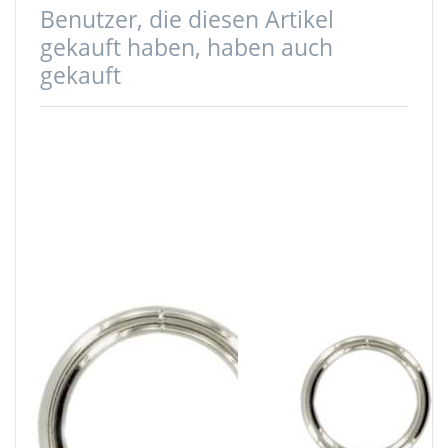
Benutzer, die diesen Artikel
gekauft haben, haben auch
gekauft
20mm Rundring
16mm Rundring
(Innenmaß) -
(Innenmaß) -
geschweißt aus
geschweißt aus
Stahl -
Stahl -
vernickelt - 1
vernickelt