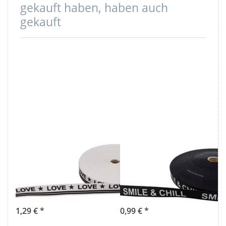
gekauft haben, haben auch
gekauft
1m bedrucktes
1m bedrucktes
Band - 25mm
Band - 16mm
breit - LOVE
breit - smile &
weiß/schwarz
chill
1,29 € *
0,99 € *