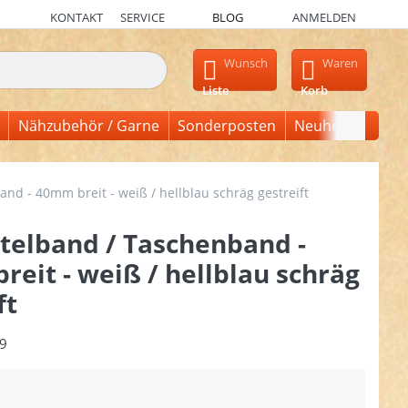
KONTAKT
SERVICE
BLOG
ANMELDEN
en, erscheinen automatisch erste Ergebnisse. Drücken Sie die Ein
Wunsch
Waren
Liste
Korb
Nähzubehör / Garne
Sonderposten
Neuheiten
d - 40mm breit - weiß / hellblau schräg gestreift
telband / Taschenband -
eit - weiß / hellblau schräg
ft
9