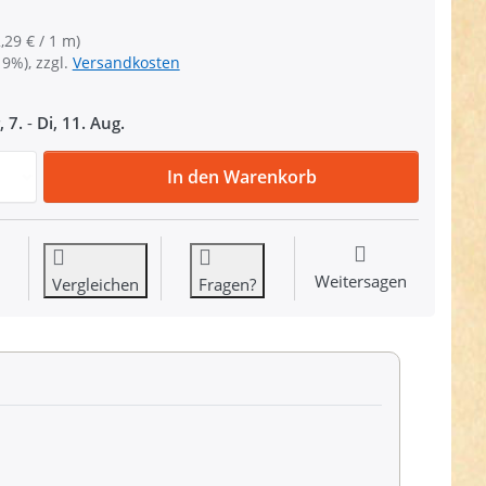
,29 € / 1 m)
19%), zzgl.
Versandkosten
, 7.
-
Di, 11. Aug.
1m Gürtelband / Taschenband - 40mm breit - weiß / hellblau
In den Warenkorb
Weitersagen
Vergleichen
Fragen?