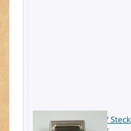
Mappenverschluss / Steck
3,5cm breit - 1 Stück