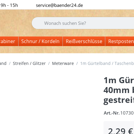
 9h - 15h
service@baender24.de
Geben Sie einen Suchbegriff ein. Während Sie tipp
rabiner
Schnur / Kordeln
Reißverschlüsse
Restposten
and
Streifen / Glitzer
Meterware
1m Gürtelband / Taschenban
1m Gür
40mm br
gestrei
Art.-Nr.
10730
2,29 €