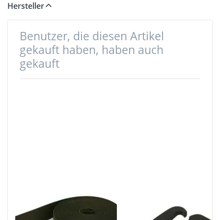
Hersteller
Benutzer, die diesen Artikel
gekauft haben, haben auch
gekauft
1m Gummiband
G-Haken -
- Farbe: khaki -
Gurthaken aus
25mm breit
Aluminium -