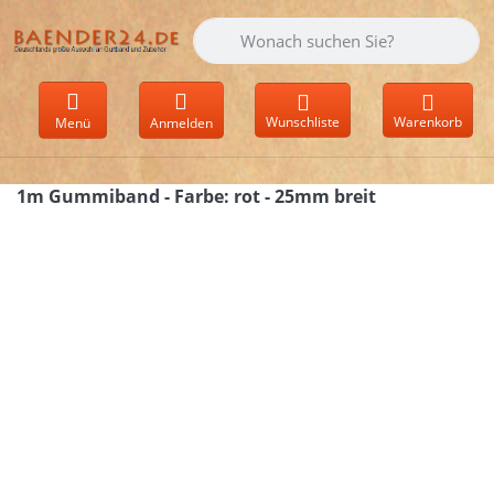
Geben Sie einen Suchbegriff ein. Währen
Wunschliste
Warenkorb
Menü
Anmelden
1m Gummiband - Farbe: rot - 25mm breit