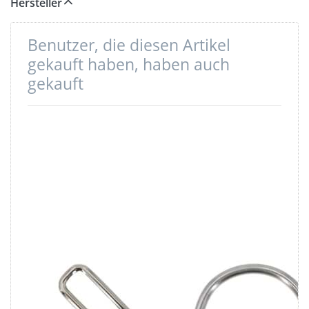
benötigen erfragen Sie bitte die Verfügbarkeit.
Hersteller
Benutzer, die diesen Artikel
gekauft haben, haben auch
gekauft
Vierkantring -
D-Ring aus V4A
Stahl - 50mm -
Edelstahl,
11mm Höhe -
30mm