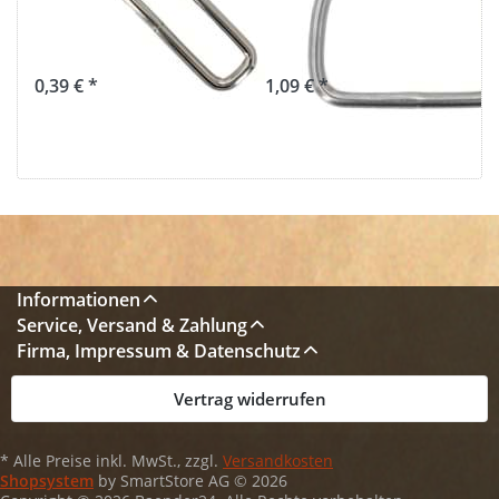
ungeschweisst -
Innenmaß, 4mm
1 Stück
Stärke - 1 Stück
0,39 € *
1,09 € *
Informationen
Service, Versand & Zahlung
Firma, Impressum & Datenschutz
Vertrag widerrufen
* Alle Preise inkl. MwSt., zzgl.
Versandkosten
Shopsystem
by SmartStore AG © 2026