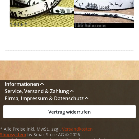
FRANKFURT
LÜBECK
schwarz/weiß
schwarz/weiß
1,90 € *
1,90 € *
Informationen
Service, Versand & Zahlung
Firma, Impressum & Datenschutz
Vertrag widerrufen
* Alle Preise inkl. MwSt., zzgl.
Versandkosten
Shopsystem
by SmartStore AG © 2026