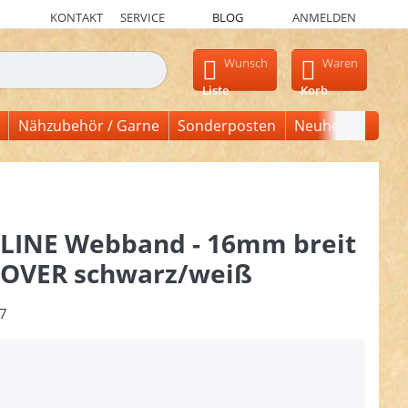
KONTAKT
SERVICE
BLOG
ANMELDEN
en, erscheinen automatisch erste Ergebnisse. Drücken Sie die Ein
Wunsch
Waren
Liste
Korb
Nähzubehör / Garne
Sonderposten
Neuheiten
LINE Webband - 16mm breit
OVER schwarz/weiß
7