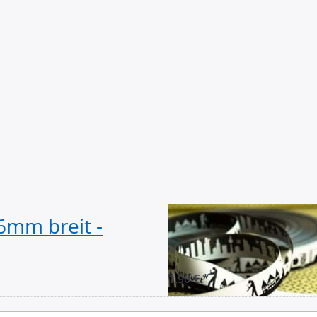
mm breit -
1m SKYLINE Web
FRANKFURT sch
1,90 € *