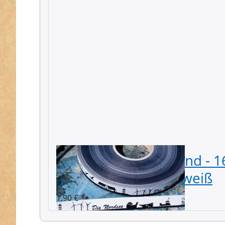
1m SKYLINE Webband - 16
NORDSEE schwarz/weiß
1,90 € *