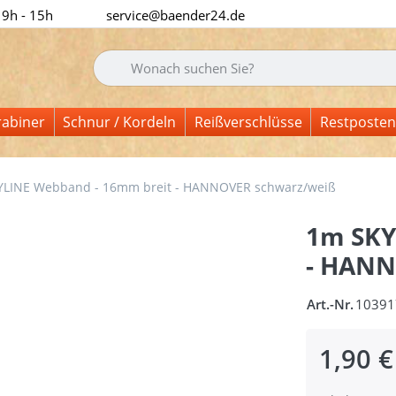
 9h - 15h
service@baender24.de
Geben Sie einen Suchbegriff ein. Während Sie tipp
rabiner
Schnur / Kordeln
Reißverschlüsse
Restposten
LINE Webband - 16mm breit - HANNOVER schwarz/weiß
1m SKY
- HANN
Art.-Nr.
10391
1,90 €