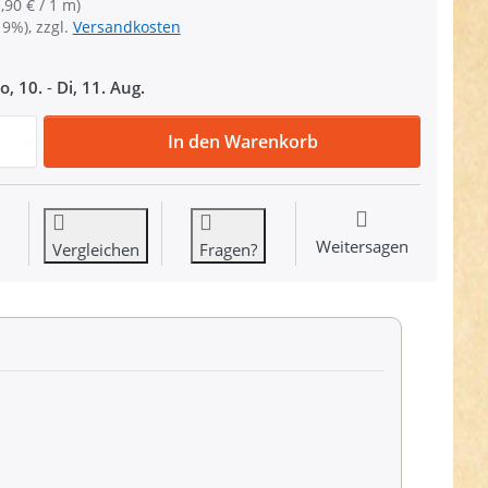
,90 € / 1 m)
19%), zzgl.
Versandkosten
o, 10.
-
Di, 11. Aug.
1m SKYLINE Webband - 16mm breit - HANNOVER schwarz/w
In den Warenkorb
Weitersagen
Vergleichen
Fragen?