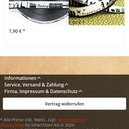
Hamburg mit
FRANKFURT
Elphi
schwarz/weiß
schwarz/weiß
1,90 € *
1,90 € *
Informationen
Service, Versand & Zahlung
Firma, Impressum & Datenschutz
Vertrag widerrufen
* Alle Preise inkl. MwSt., zzgl.
Versandkosten
Shopsystem
by SmartStore AG © 2026