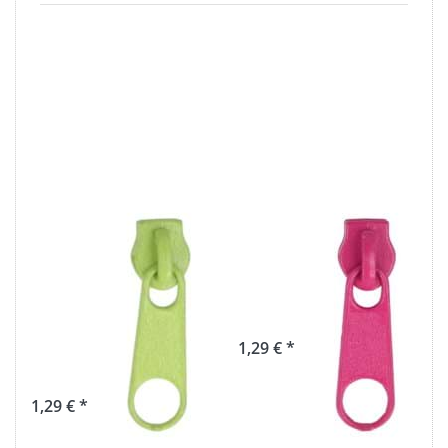
Zipper fuer
Zipper für 3mm
3mm
Reißverschlüsse,
Reißverschluesse,
Farbe: pink - 10
Farbe:
Stück
apfelgrün - 10
1,29 € *
Stück
1,29 € *