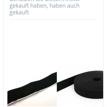
gekauft haben, haben auch
gekauft
25m
50m PP
selbstklebendes
Gurtband -
Flauschband,
25mm breit -
20mm breit,
1,8mm stark -
Farbe: schwarz
schwarz (UV)