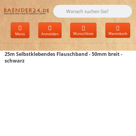
Geben Sie einen Suchbegriff ein. Währen
Wunschliste
Warenkorb
Menü
Anmelden
25m Selbstklebendes Flauschband - 50mm breit -
schwarz