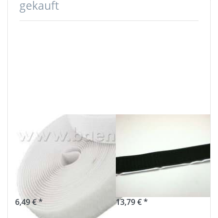
gekauft
25m
25m
Flauschband -
selbstklebendes
20mm breit -
Hakenband,
Farbe: weiß -
20mm breit,
zum Aufnähen
Farbe: schwarz
6,49 € *
13,79 € *