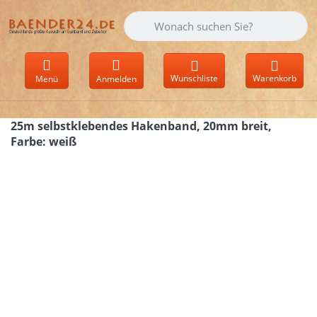
Geben Sie einen Suchbegriff ein. Währen
Wunschliste
Warenkorb
Menü
Anmelden
25m selbstklebendes Hakenband, 20mm breit,
Farbe: weiß