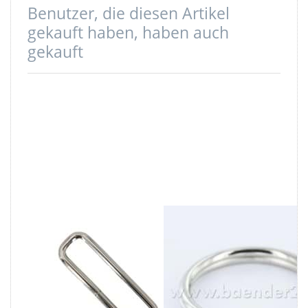
Benutzer, die diesen Artikel
gekauft haben, haben auch
gekauft
Vierkantring -
20mm
Stahl - 50mm -
Schlüsselring
11mm Höhe -
aus Federstahl -
ungeschweisst -
16mm
1 Stück
Innendurchmesser