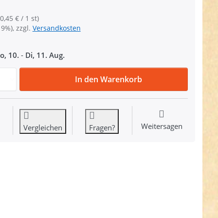
0,45 € / 1 st)
19%), zzgl.
Versandkosten
o, 10.
-
Di, 11. Aug.
36mm Rundring (Innenmaß) - geschweißt aus Stahl - vernick
In den Warenkorb
Weitersagen
Vergleichen
Fragen?