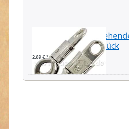
Panikhaken - feststehend
Zinkdruckguss - 1 Stück
2,89 € *