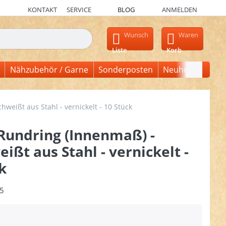
KONTAKT
SERVICE
BLOG
ANMELDEN
en, erscheinen automatisch erste Ergebnisse. Drücken Sie die Ein
Wunsch
Waren
Liste
Korb
Nähzubehör / Garne
Sonderposten
Neuheiten
eißt aus Stahl - vernickelt - 10 Stück
undring (Innenmaß) -
ißt aus Stahl - vernickelt -
k
5