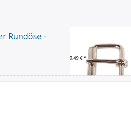
er Rundöse -
Rollschnalle aus
Gurtband - 1 St
0,49 € *