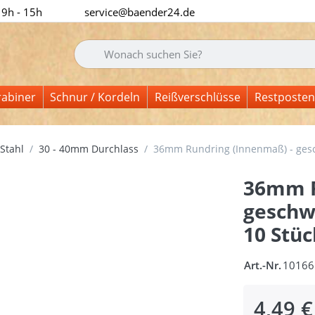
 9h - 15h
service@baender24.de
Geben Sie einen Suchbegriff ein. Während Sie tipp
rabiner
Schnur / Kordeln
Reißverschlüsse
Restposten
Stahl
30 - 40mm Durchlass
36mm Rundring (Innenmaß) - geschw
36mm R
geschwe
10 Stüc
Art.-Nr.
10166
4,49 €