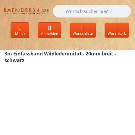
Geben Sie einen Suchbegriff ein. Währen
Wunschliste
Warenkorb
Menü
Anmelden
3m Einfassband Wildlederimitat - 20mm breit -
schwarz