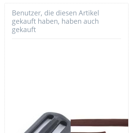
Benutzer, die diesen Artikel
gekauft haben, haben auch
gekauft
Regulator aus
3m Einfassband
Nylon - 20mm
Wildlederimitat
Durchlass - 1
- 20mm breit -
Stück
dunkelbraun