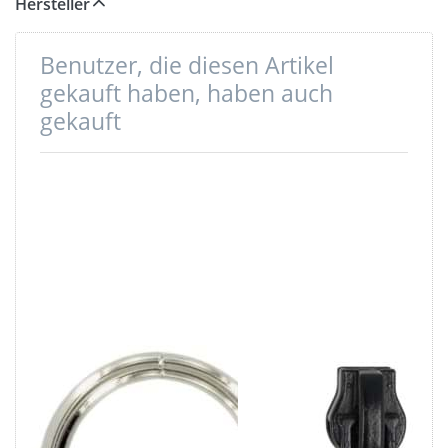
Hersteller
Benutzer, die diesen Artikel
gekauft haben, haben auch
gekauft
50mm Rundring
Zipper Autolock
(Innenmaß) -
für 5mm
geschweißt aus
Reißverschlüsse,