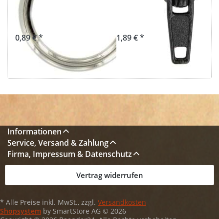
Stahl -
Farbe: schwarz,
vernickelt
10 Stück
0,89 € *
1,89 € *
Informationen
Service, Versand & Zahlung
Firma, Impressum & Datenschutz
Vertrag widerrufen
* Alle Preise inkl. MwSt., zzgl.
Versandkosten
Shopsystem
by SmartStore AG © 2026