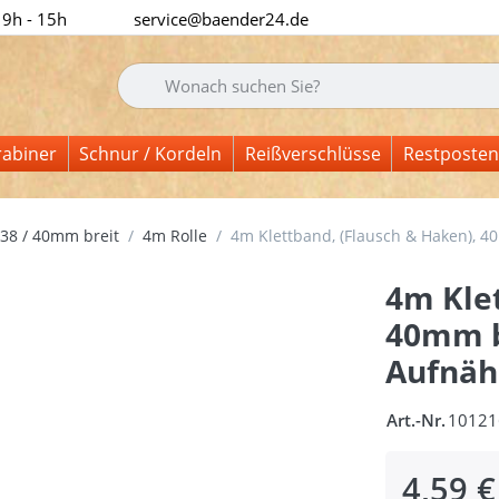
 9h - 15h
service@baender24.de
Geben Sie einen Suchbegriff ein. Während Sie tipp
rabiner
Schnur / Kordeln
Reißverschlüsse
Restposten
38 / 40mm breit
4m Rolle
4m Klettband, (Flausch & Haken), 4
4m Klet
40mm br
Aufnäh
Art.-Nr.
10121
4,59 €