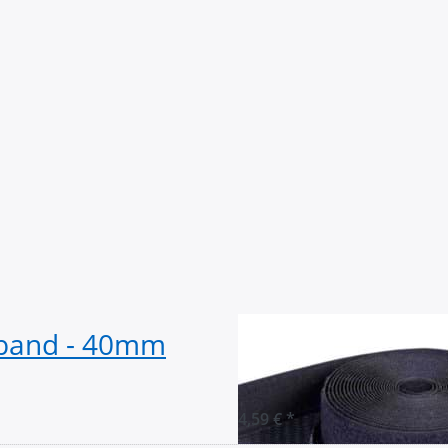
nband - 40mm
4m Klettband (
breit, Farbe: du
4,59 € *