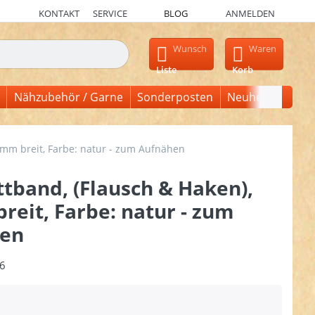
KONTAKT
SERVICE
BLOG
ANMELDEN
en, erscheinen automatisch erste Ergebnisse. Drücken Sie die Ein
Wunsch
Waren
Liste
Korb
Nähzubehör / Garne
Sonderposten
Neuheiten
0mm breit, Farbe: natur - zum Aufnähen
tband, (Flausch & Haken),
eit, Farbe: natur - zum
en
6