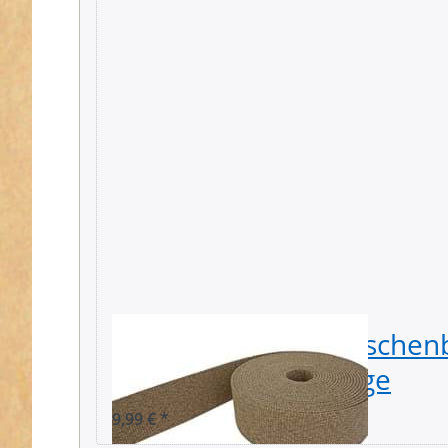
5m Gürtelband / Tasche
breit - Natur melange
9,99 € *