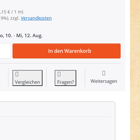
,15 € / 1 m)
19%), zzgl.
Versandkosten
o, 10.
-
Mi, 12. Aug.
4m Klettband, (Flausch & Haken), 40mm breit, Farbe: natur
In den Warenkorb
Weitersagen
Vergleichen
Fragen?