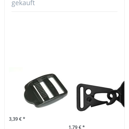
gekauft
10
Karabiner flach -
Spannschnallen
Zinkdruckguss -
für 25mm
25mm
breites
Durchlass -
Gurtband
schwarz - 1
Stück
3,39 € *
1,79 € *