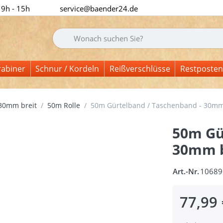
 9h - 15h
service@baender24.de
Geben Sie einen Suchbegriff ein. Während Sie tipp
rabiner
Schnur / Kordeln
Reißverschlüsse
Restposten
30mm breit
50m Rolle
50m Gürtelband / Taschenband - 30mm b
50m Gü
30mm b
Art.-Nr.
10689
77,99 