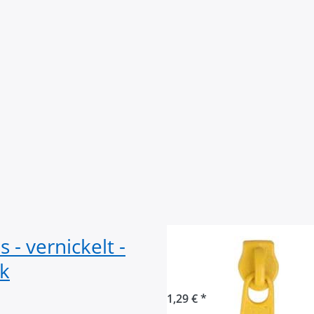
 - vernickelt -
Zipper für 3mm 
k
dunkelgelb - 10
1,29 € *