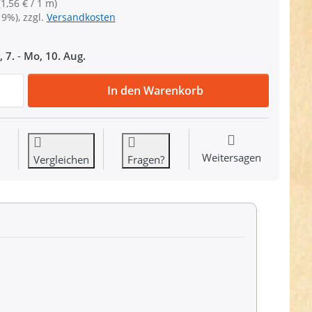
(1,56 € / 1 m)
19%), zzgl.
Versandkosten
, 7.
-
Mo, 10. Aug.
50m Gürtelband / Taschenband - 30mm breit - Farbe: weiß
In den Warenkorb
Weitersagen
Vergleichen
Fragen?