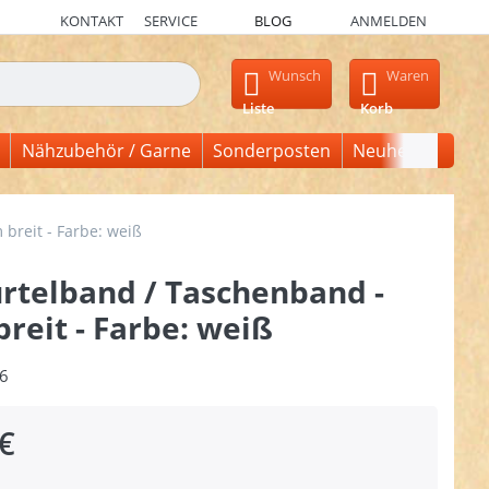
KONTAKT
SERVICE
BLOG
ANMELDEN
en, erscheinen automatisch erste Ergebnisse. Drücken Sie die Ein
Wunsch
Waren
Liste
Korb
Nähzubehör / Garne
Sonderposten
Neuheiten
reit - Farbe: weiß
rtelband / Taschenband -
reit - Farbe: weiß
6
€