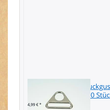
Triangel aus Zinkdruckguss
39mm Durchlass - 10 Stüc
4,99 € *