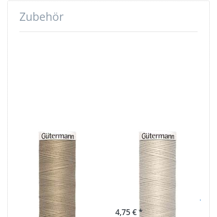
Zubehör
Drücken
Drücken
Sie ENTER
Sie ENTER
für mehr
für mehr
Optionen
Optionen
zu
zu
Gütermann
Gütermann
Garne -
Garne -
Allesnäher
Allesnäher
200m Spule
200m Spule
- Farbe:
- Farbe:
beige 464
natur 299
Gütermann
Gütermann
Garne -
Garne -
Allesnäher
Allesnäher
200m Spule -
200m Spule -
Farbe: beige
Farbe: natur 299
464
4,75 € *