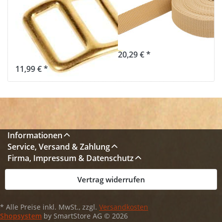
aus Messing, für
20mm breit -
20mm
1,4mm stark -
Gurtband - 10
beige (UV)
Stück
20,29 € *
11,99 € *
Informationen
Service, Versand & Zahlung
Firma, Impressum & Datenschutz
Vertrag widerrufen
* Alle Preise inkl. MwSt., zzgl.
Versandkosten
Shopsystem
by SmartStore AG © 2026