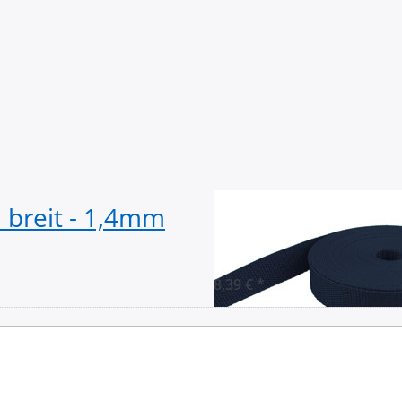
breit - 1,4mm
10m PP Gurtban
stark - dunkelbl
8,39 € *