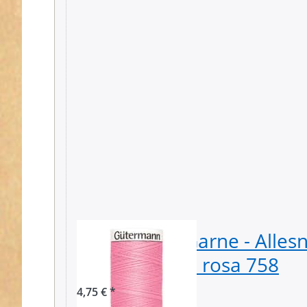
Gütermann Garne - Alles
Spule - Farbe: rosa 758
4,75 € *