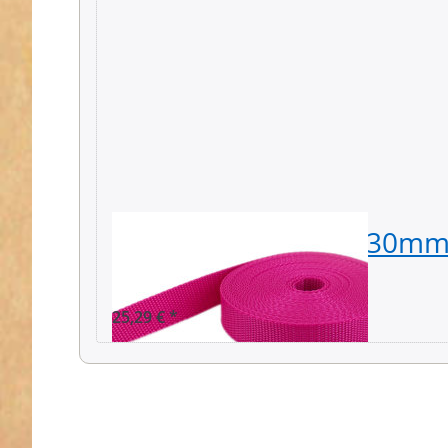
50m PP Gurtband - 30mm 
stark - pink (UV)
25,29 € *