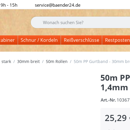
 9h - 15h
service@baender24.de
Geben Sie einen Suchbegriff ein. Während Sie tipp
rabiner
Schnur / Kordeln
Reißverschlüsse
Restposten
 stark
30mm breit
50m Rollen
50m PP Gurtband - 30mm brei
50m PP
1,4mm s
Art.-Nr.
10367
25,29 