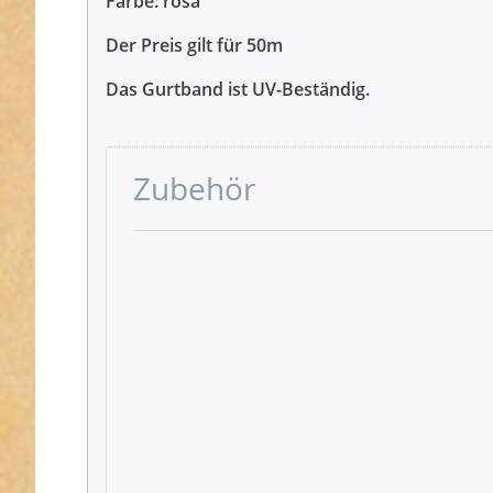
Farbe: rosa
Der Preis gilt für 50m
Das Gurtband ist UV-Beständig.
Zubehör
Drücken
Sie ENTER
für mehr
Optionen
zu
Gütermann
Garne -
Allesnäher
200m Spule
- Farbe:
rosa 758