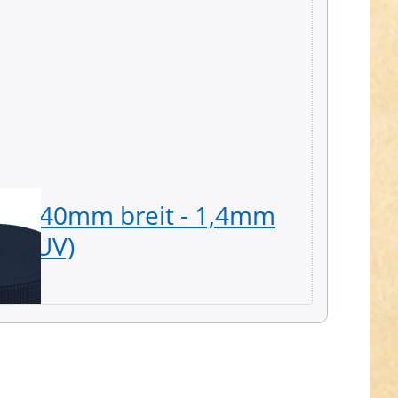
d - 40mm breit - 1,4mm
50m P
au (UV)
stark 
25,29 € *