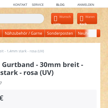
KONTAKT
SERVICE
BLOG
ANMELDEN
en, erscheinen automatisch erste Ergebnisse. Drücken Sie die Ein
Wunsch
Waren
Liste
Korb
Nähzubehör / Garne
Sonderposten
Neuheiten
t - 1,4mm stark - rosa (UV)
 Gurtband - 30mm breit -
tark - rosa (UV)
7
€