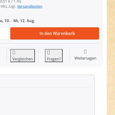
(0,51 € / 1 m)
19%), zzgl.
Versandkosten
o, 10.
-
Mi, 12. Aug.
50m PP Gurtband - 30mm breit - 1,4mm stark - rosa (UV) z
In den Warenkorb
Weitersagen
Vergleichen
Fragen?