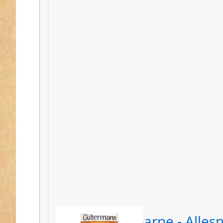
200m Spule
- Farbe:
orange 350
Gütermann Garne - Alles