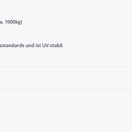
a. 1000kg)
standards und ist UV-stabil.
gkeit sind möglich und stellen keinen Mangel dar.
nn es dazu kommen, dass die Rollen geschnitten sind. Somit