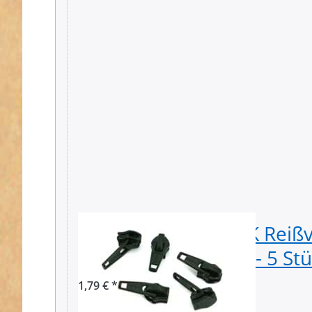
Zipper für 3mm YKK Reißv
Farbe: schwarz 580 - 5 St
1,79 € *