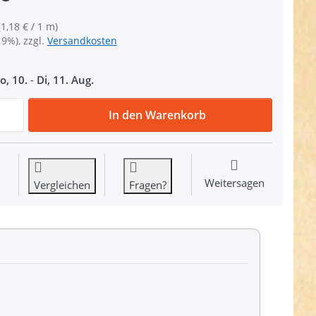
(1,18 € / 1 m)
19%), zzgl.
Versandkosten
o, 10.
-
Di, 11. Aug.
50m Sicherheitsgurtband / Kindergurt orange aus Polyamid 
In den Warenkorb
Weitersagen
Vergleichen
Fragen?