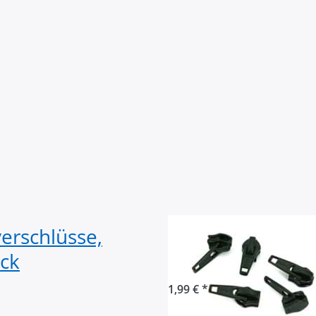
erschlüsse,
Zipper für 5mm 
ück
Farbe: schwarz 5
1,99 € *