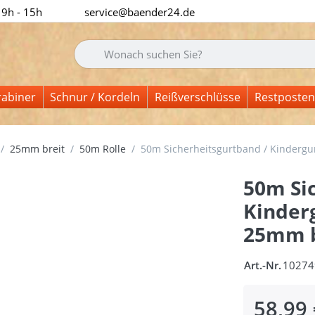
 9h - 15h
service@baender24.de
Geben Sie einen Suchbegriff ein. Während Sie tipp
rabiner
Schnur / Kordeln
Reißverschlüsse
Restposten
25mm breit
50m Rolle
50m Sicherheitsgurtband / Kindergur
50m Si
Kinder
25mm br
Art.-Nr.
10274
58,99 