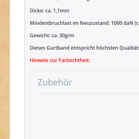
Dicke: ca. 1,1mm
Mindestbruchlast im Neuzustand: 1000 daN (c
Gewicht: ca. 30g/m
Dieses Gurtband entspricht höchsten Qualitäts
Hinweis zur Farbechtheit:
Abfärbungen durch Reibung und / oder Feuchti
Zubehör
Der Preis gilt für 50m (Produktionsbedingt ka
Drücken
Sie ENTER
für mehr
Optionen
zu
Gütermann
Garne -
Allesnäher