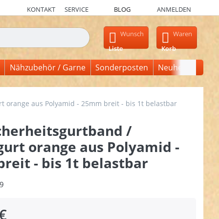
KONTAKT
SERVICE
BLOG
ANMELDEN
en, erscheinen automatisch erste Ergebnisse. Drücken Sie die Ein
Wunsch
Waren
Liste
Korb
Nähzubehör / Garne
Sonderposten
Neuheiten
t orange aus Polyamid - 25mm breit - bis 1t belastbar
cherheitsgurtband /
gurt orange aus Polyamid -
eit - bis 1t belastbar
9
€