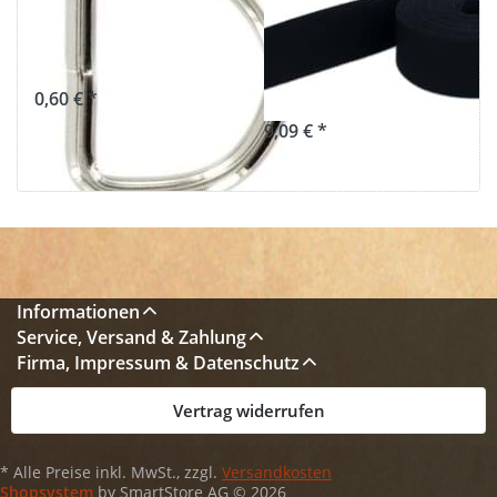
Stahl, vernickelt
30mm breit -
- 1 Stück
Farbe:
nachtblau
0,60 € *
9,09 € *
Informationen
Service, Versand & Zahlung
Firma, Impressum & Datenschutz
Vertrag widerrufen
* Alle Preise inkl. MwSt., zzgl.
Versandkosten
Shopsystem
by SmartStore AG © 2026