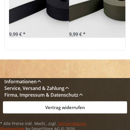
40mm breit -
40mm breit -
Fischgrät
Fischgrät khaki
schwarz uni 1
uni 196
9,99 € *
9,99 € *
Informationen
Service, Versand & Zahlung
Firma, Impressum & Datenschutz
Vertrag widerrufen
* Alle Preise inkl. MwSt., zzgl.
Versandkosten
Shopsystem
by SmartStore AG © 2026