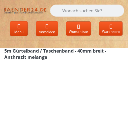
Geben Sie einen Suchbegriff ein. Währen
Wunschliste
Warenkorb
Menü
Anmelden
5m Gürtelband / Taschenband - 40mm breit -
Anthrazit melange