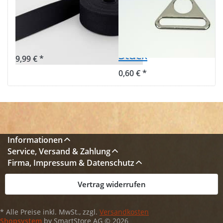
40mm breit -
vernickelt -
Fischgrät
39mm
schwarz uni 1
Durchlass - 1
Stück
9,99 € *
0,60 € *
Informationen
Service, Versand & Zahlung
Firma, Impressum & Datenschutz
Vertrag widerrufen
* Alle Preise inkl. MwSt., zzgl.
Versandkosten
Shopsystem
by SmartStore AG © 2026