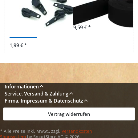
Reißverschlüsse,
40mm breit -
Farbe:
Farbe: schwarz
dunkelblau 058
9,59 € *
- 5 Stück
1,99 € *
Informationen
Service, Versand & Zahlung
Firma, Impressum & Datenschutz
Vertrag widerrufen
* Alle Preise inkl. MwSt., zzgl.
Versandkosten
Shopsystem
by SmartStore AG © 2026