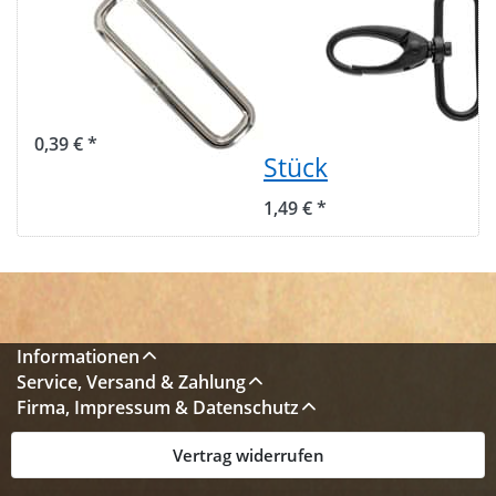
Stahl - 50mm -
Zinkdruckguss -
11mm Höhe -
5cm lang -
ungeschweisst -
38mm
1 Stück
Durchlass -
schwarz - 1
0,39 € *
Stück
1,49 € *
Informationen
Service, Versand & Zahlung
Firma, Impressum & Datenschutz
Vertrag widerrufen