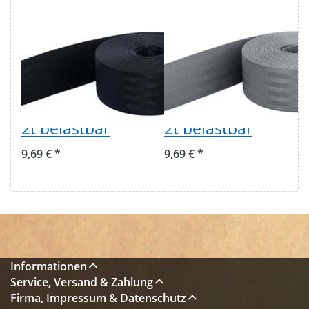
5m
5m
Sicherheitsgurtband
Sicherheitsgurtban
schwarz aus
dunkelgrau aus
Polyamid,
Polyamid -
48mm breit, bis
48mm breit - bis
2t belastbar
2t belastbar
9,69 € *
9,69 € *
Informationen
Service, Versand & Zahlung
Firma, Impressum & Datenschutz