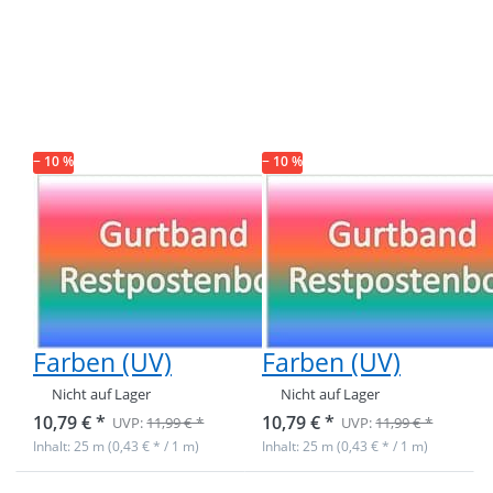
ENTER für
ENTER für
mehr
mehr
Optionen zu
Optionen zu
Restpostenbox
Restpostenbox
15mm breites
15mm breites
PP-Gurtband
PP-Gurtband
1,4mm, 25m - 4
1,4mm, 25m - 5
verschiedene
verschiedene
Farben (UV)
Farben (UV)
− 10 %
− 10 %
Restpostenbox
Restpostenbox
15mm breites
15mm breites
PP-Gurtband
PP-Gurtband
1,4mm, 25m - 4
1,4mm, 25m - 5
verschiedene
verschiedene
Farben (UV)
Farben (UV)
Nicht auf Lager
Nicht auf Lager
10,79 € *
10,79 € *
UVP:
11,99 € *
UVP:
11,99 € *
Inhalt: 25 m (0,43 € * / 1 m)
Inhalt: 25 m (0,43 € * / 1 m)