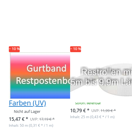
Drücken Sie
Drücken Sie
ENTER für
ENTER für
mehr
mehr
Optionen zu
Optionen zu
Restpostenbox
Restpostenbox
15mm breites
15mm breites
PP-Gurtband
PP-Gurtband
1,4mm, 50m - 6
1,4mm, 25m -
verschiedene
weiß (UV)
Farben (UV)
− 10 %
− 10 %
Restpostenbox
Restpostenbox
15mm breites
15mm breites
PP-Gurtband
PP-Gurtband
1,4mm, 50m - 6
1,4mm, 25m -
verschiedene
weiß (UV)
Farben (UV)
sofort lieferbar
10,79 € *
UVP:
11,99 € *
Nicht auf Lager
Inhalt: 25 m (0,43 € * / 1 m)
15,47 € *
UVP:
17,19 € *
Inhalt: 50 m (0,31 € * / 1 m)