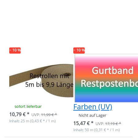
Drücken Sie
Drücken Sie
ENTER für
ENTER für
mehr
mehr
Optionen zu
Optionen zu
Restpostenbox
Restpostenbox
15mm breites
15mm breites
PP-Gurtband
PP-Gurtband
1,4mm, 25m -
1,4mm, 50m - 6
sandgold (UV)
verschiedene
Farben (UV)
− 10 %
− 10 %
Restpostenbox
Restpostenbox
15mm breites
15mm breites
PP-Gurtband
PP-Gurtband
1,4mm, 25m -
1,4mm, 50m - 6
sandgold (UV)
verschiedene
Farben (UV)
sofort lieferbar
10,79 € *
UVP:
11,99 € *
Nicht auf Lager
Inhalt: 25 m (0,43 € * / 1 m)
15,47 € *
UVP:
17,19 € *
Inhalt: 50 m (0,31 € * / 1 m)