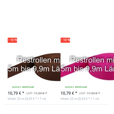
Drücken Sie
Drücken Sie
ENTER für
ENTER für
mehr
mehr
Optionen zu
Optionen zu
Restpostenbox
Restpostenbox
15mm breites
15mm breites
PP-Gurtband
PP-Gurtband
1,4mm, 25m -
1,4mm, 25m -
braun (UV)
pink (UV)
− 10 %
− 10 %
Restpostenbox
Restpostenbox
15mm breites
15mm breites
PP-Gurtband
PP-Gurtband
1,4mm, 25m -
1,4mm, 25m -
braun (UV)
pink (UV)
sofort lieferbar
sofort lieferbar
10,79 € *
10,79 € *
UVP:
11,99 € *
UVP:
11,99 € *
Inhalt: 25 m (0,43 € * / 1 m)
Inhalt: 25 m (0,43 € * / 1 m)
Drücken Sie
Drücken Sie