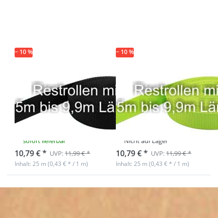
Optionen zu
Optionen zu
Restpostenbox
Restpostenbox
15mm breites
15mm breites
PP-Gurtband
PP-Gurtband
1,4mm, 25m -
1,4mm, 25m -
schwarz (UV)
limone (UV)
− 10 %
− 10 %
Restpostenbox
Restpostenbox
15mm breites
15mm breites
PP-Gurtband
PP-Gurtband
1,4mm, 25m -
1,4mm, 25m -
schwarz (UV)
limone (UV)
sofort lieferbar
Nicht auf Lager
10,79 € *
10,79 € *
UVP:
11,99 € *
UVP:
11,99 € *
Inhalt: 25 m (0,43 € * / 1 m)
Inhalt: 25 m (0,43 € * / 1 m)