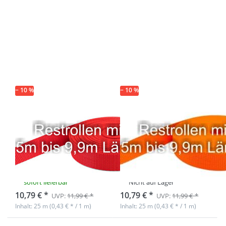
Drücken Sie
Drücken Sie
ENTER für
ENTER für
mehr
mehr
Optionen zu
Optionen zu
Restpostenbox
Restpostenbox
15mm breites
15mm breites
PP-Gurtband
PP-Gurtband
1,4mm, 25m -
1,4mm, 25m -
rot (UV)
orange (UV)
− 10 %
− 10 %
Restpostenbox
Restpostenbox
15mm breites
15mm breites
PP-Gurtband
PP-Gurtband
1,4mm, 25m -
1,4mm, 25m -
rot (UV)
orange (UV)
sofort lieferbar
Nicht auf Lager
10,79 € *
10,79 € *
UVP:
11,99 € *
UVP:
11,99 € *
Inhalt: 25 m (0,43 € * / 1 m)
Inhalt: 25 m (0,43 € * / 1 m)