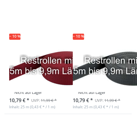
Optionen zu
Optionen zu
Restpostenbox
Restpostenbox
15mm breites
15mm breites
PP-Gurtband
PP-Gurtband
1,4mm, 25m -
1,4mm, 25m -
bordeaux (UV)
anthrazit (UV)
− 10 %
− 10 %
Restpostenbox
Restpostenbox
15mm breites
15mm breites
PP-Gurtband
PP-Gurtband
1,4mm, 25m -
1,4mm, 25m -
bordeaux (UV)
anthrazit (UV)
Nicht auf Lager
Nicht auf Lager
10,79 € *
10,79 € *
UVP:
11,99 € *
UVP:
11,99 € *
Inhalt: 25 m (0,43 € * / 1 m)
Inhalt: 25 m (0,43 € * / 1 m)
Drücken Sie
Drücken Sie
ENTER für
ENTER für
mehr
mehr