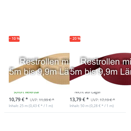
mehr
mehr
Optionen zu
Optionen zu
Restpostenbox
Restpostenbox
15mm breites
15mm breites
PP-Gurtband
PP-Gurtband
1,4mm, 25m -
1,4mm, 50m -
beige (UV)
bordeaux (UV)
− 10 %
− 20 %
Restpostenbox
Restpostenbox
15mm breites
15mm breites
PP-Gurtband
PP-Gurtband
1,4mm, 25m -
1,4mm, 50m -
beige (UV)
bordeaux (UV)
sofort lieferbar
Nicht auf Lager
10,79 € *
13,79 € *
UVP:
11,99 € *
UVP:
17,19 € *
Inhalt: 25 m (0,43 € * / 1 m)
Inhalt: 50 m (0,28 € * / 1 m)
Drücken Sie
Drücken Sie
ENTER für
ENTER für
mehr
mehr