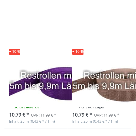
Drücken Sie
Drücken Sie
ENTER für
ENTER für
mehr
mehr
Optionen zu
Optionen zu
Restpostenbox
Restpostenbox
15mm breites
15mm breites
PP-Gurtband
PP-Gurtband
1,4mm, 25m -
1,4mm, 25m -
lila (UV)
hellbraun (UV)
− 10 %
− 10 %
Restpostenbox
Restpostenbox
15mm breites
15mm breites
PP-Gurtband
PP-Gurtband
1,4mm, 25m -
1,4mm, 25m -
lila (UV)
hellbraun (UV)
sofort lieferbar
Nicht auf Lager
10,79 € *
10,79 € *
UVP:
11,99 € *
UVP:
11,99 € *
Inhalt: 25 m (0,43 € * / 1 m)
Inhalt: 25 m (0,43 € * / 1 m)