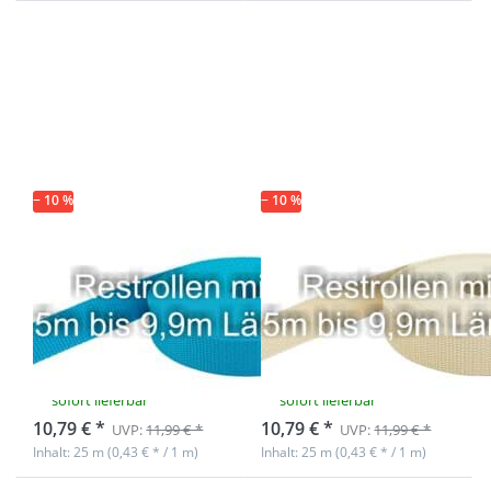
Drücken Sie
Drücken Sie
ENTER für
ENTER für
mehr
mehr
Optionen zu
Optionen zu
Restpostenbox
Restpostenbox
15mm breites
15mm breites
PP-Gurtband
PP-Gurtband
1,4mm, 25m -
1,4mm, 25m -
aquamarin
creme (UV)
(UV)
− 10 %
− 10 %
Restpostenbox
Restpostenbox
15mm breites
15mm breites
PP-Gurtband
PP-Gurtband
1,4mm, 25m -
1,4mm, 25m -
aquamarin (UV)
creme (UV)
sofort lieferbar
sofort lieferbar
10,79 € *
10,79 € *
UVP:
11,99 € *
UVP:
11,99 € *
Inhalt: 25 m (0,43 € * / 1 m)
Inhalt: 25 m (0,43 € * / 1 m)