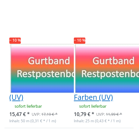
mehr
mehr
Optionen zu
Optionen zu
Restpostenbox
Restpostenbox
15mm breites
15mm breites
PP-Gurtband,
PP-Gurtband
1,4mm, 50m - 6
1,4mm, 25m - 4
versch. Farben
verschiedene
(UV)
Farben (UV)
− 10 %
− 10 %
Restpostenbox
Restpostenbox
15mm breites
15mm breites
PP-Gurtband,
PP-Gurtband
1,4mm, 50m - 6
1,4mm, 25m - 4
versch. Farben
verschiedene
(UV)
Farben (UV)
sofort lieferbar
sofort lieferbar
15,47 € *
10,79 € *
UVP:
17,19 € *
UVP:
11,99 € *
Inhalt: 50 m (0,31 € * / 1 m)
Inhalt: 25 m (0,43 € * / 1 m)
Drücken Sie
Drücken Sie