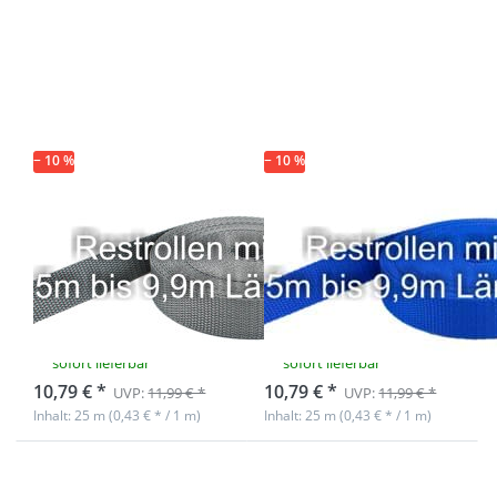
ENTER für
ENTER für
mehr
mehr
Optionen zu
Optionen zu
Restpostenbox
Restpostenbox
15mm breites
15mm breites
PP-Gurtband
PP-Gurtband
1,4mm, 25m -
1,4mm, 25m -
grau (UV)
königsblau
(UV)
− 10 %
− 10 %
Restpostenbox
Restpostenbox
15mm breites
15mm breites
PP-Gurtband
PP-Gurtband
1,4mm, 25m -
1,4mm, 25m -
grau (UV)
königsblau (UV)
sofort lieferbar
sofort lieferbar
10,79 € *
10,79 € *
UVP:
11,99 € *
UVP:
11,99 € *
Inhalt: 25 m (0,43 € * / 1 m)
Inhalt: 25 m (0,43 € * / 1 m)
Drücken Sie
Drücken Sie
ENTER für
ENTER für