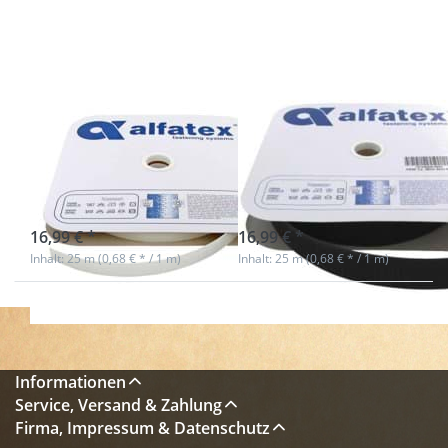
- 30mm
- 30mm
breit -
breit -
Farbe: weiß
Farbe:
schwarz
25m Alfagrip
25m Alfagrip
Hakenband -
Hakenband -
30mm breit -
30mm breit -
Farbe: weiß
Farbe: schwarz
sofort lieferbar
sofort lieferbar
16,99 € *
16,99 € *
Inhalt: 25 m (0,68 € * / 1 m)
Inhalt: 25 m (0,68 € * / 1 m)
Informationen
Service, Versand & Zahlung
Firma, Impressum & Datenschutz