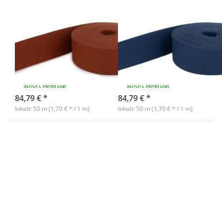
50m Gürtelband
50m Gürtelband
/ Taschenband -
/ Taschenband -
40mm breit -
40mm breit -
Farbe:
Farbe:
rostbraun
dunkelblau
sofort lieferbar
sofort lieferbar
84,79 € *
84,79 € *
Inhalt: 50 m (1,70 € * / 1 m)
Inhalt: 50 m (1,70 € * / 1 m)
Drücken Sie
Drücken Sie
ENTER für
ENTER für
mehr
mehr
Optionen zu
Optionen zu
50m
50m
Gürtelband /
Gürtelband /
Taschenband
Taschenband
- 40mm breit
- 40mm breit
- Farbe:
- Farbe: rot
petrol hell