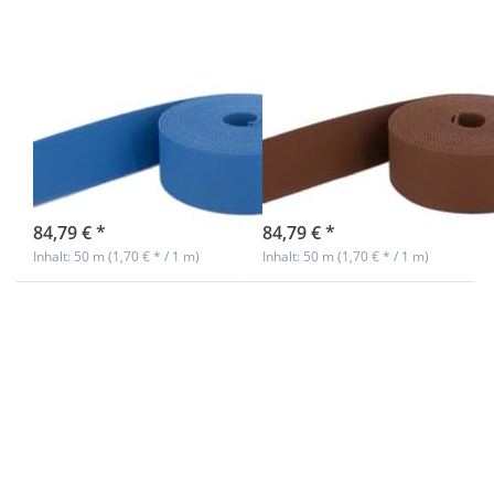
- Farbe: blau
- Farbe:
braun
50m Gürtelband
50m Gürtelband
/ Taschenband -
/ Taschenband -
40mm breit -
40mm breit -
Farbe: blau
Farbe: braun
sofort lieferbar
sofort lieferbar
84,79 € *
84,79 € *
Inhalt: 50 m (1,70 € * / 1 m)
Inhalt: 50 m (1,70 € * / 1 m)
Drücken Sie
Drücken Sie
ENTER für
ENTER für
mehr
mehr
Optionen zu
Optionen zu
50m
50m
Gürtelband /
Gürtelband /
Taschenband
Taschenband
- 40mm breit
- 40mm breit
- Farbe:
- Farbe:
rostbraun
dunkelblau