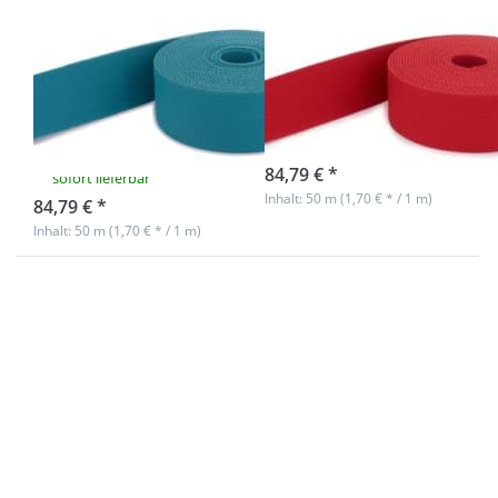
50m Gürtelband
50m Gürtelband
/ Taschenband -
/ Taschenband -
40mm breit -
40mm breit -
Farbe: petrol
Farbe: rot
hell
Nicht auf Lager
84,79 € *
sofort lieferbar
Inhalt: 50 m (1,70 € * / 1 m)
84,79 € *
Inhalt: 50 m (1,70 € * / 1 m)
Drücken Sie
Drücken Sie
ENTER für
ENTER für
mehr
mehr
Optionen zu
Optionen zu
50m
50m
Gürtelband /
Gürtelband /
Taschenband
Taschenband
- 40mm breit
- 40mm breit
- Farbe: weiß
- Farbe:
nachtblau