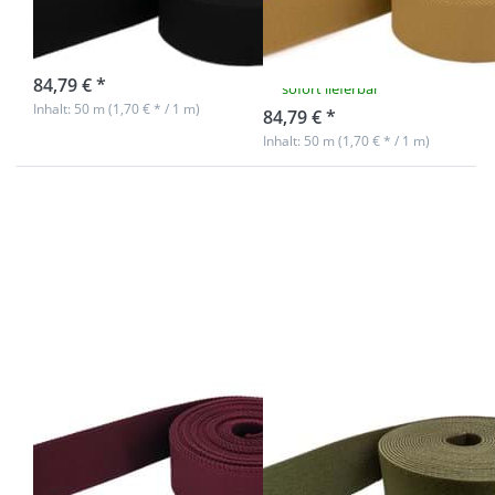
Farbe: schwarz
Farbe: ocker
dunkel
Nicht auf Lager
84,79 € *
sofort lieferbar
Inhalt: 50 m (1,70 € * / 1 m)
84,79 € *
Inhalt: 50 m (1,70 € * / 1 m)
Drücken Sie
Drücken Sie
ENTER für
ENTER für
mehr
mehr
Optionen zu
Optionen zu
50m
50m
Gürtelband /
Gürtelband /
Taschenband
Taschenband
- Farbe:
- 40mm breit
Weinrot -
- Farbe: khaki
40mm breit
50m Gürtelband
50m Gürtelband
/ Taschenband -
/ Taschenband -
Farbe: Weinrot -
40mm breit -