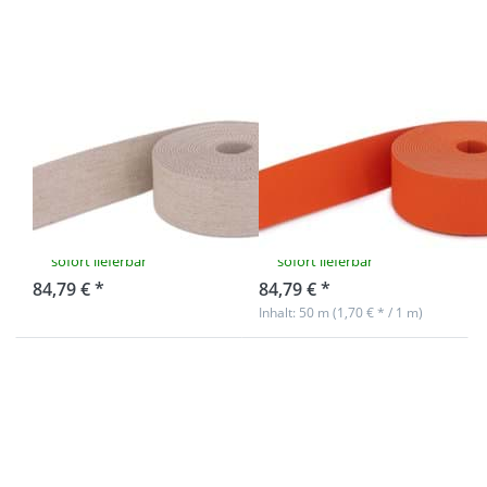
- 40mm breit
- 40mm breit -
- Farbe: natur
Farbe:
meliert
dunkelorange
50m Gürtelband
50m Gürtelband
/ Taschenband -
/ Taschenband -
40mm breit -
40mm breit -
Farbe: natur
Farbe:
meliert
dunkelorange
sofort lieferbar
sofort lieferbar
84,79 € *
84,79 € *
Inhalt: 50 m (1,70 € * / 1 m)
Drücken Sie
Drücken Sie
ENTER für
ENTER für
mehr
mehr
Optionen zu
Optionen zu
50m
50m
Gürtelband /
Gürtelband /
Taschenband
Taschenband
- 40mm breit
- 40mm breit