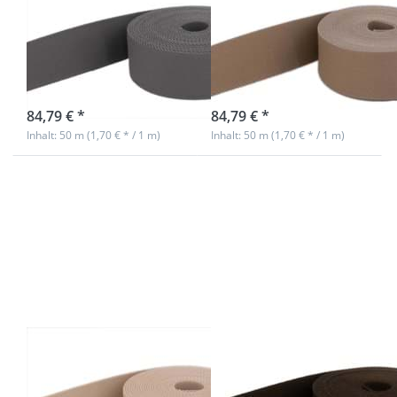
/ Taschenband -
/ Taschenband -
40mm breit -
40mm breit -
Farbe: grau
Farbe: taupe
Nicht auf Lager
sofort lieferbar
84,79 € *
84,79 € *
Inhalt: 50 m (1,70 € * / 1 m)
Inhalt: 50 m (1,70 € * / 1 m)
Drücken Sie
Drücken Sie
ENTER für
ENTER für
mehr
mehr
Optionen zu
Optionen zu
50m
50m
Gürtelband /
Gürtelband /
Taschenband
Taschenband
- 40mm breit
- 40mm breit-
- Farbe: natur
Farbe:
dunkelbraun
50m Gürtelband
50m Gürtelband
/ Taschenband -
/ Taschenband -