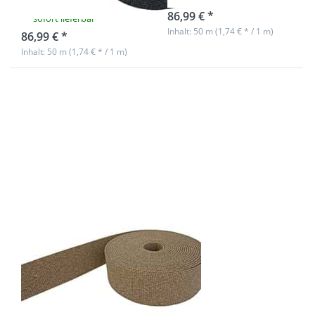
86,99 € *
sofort lieferbar
Inhalt: 50 m (1,74 € * / 1 m)
86,99 € *
Inhalt: 50 m (1,74 € * / 1 m)
Drücken Sie
ENTER für
mehr
Optionen zu
50m
Gürtelband /
Taschenband
- 40mm breit
- Natur
melange
50m Gürtelband
/ Taschenband -
40mm breit -
Natur melange
sofort lieferbar