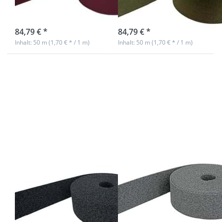
40mm breit
Farbe: khaki
Nicht auf Lager
Nicht auf Lager
84,79 € *
84,79 € *
Inhalt: 50 m (1,70 € * / 1 m)
Inhalt: 50 m (1,70 € * / 1 m)
Drücken Sie
Drücken Sie
ENTER für
ENTER für
mehr
mehr
Optionen zu
Optionen zu
50m
50m
Gürtelband /
Gürtelband /
Taschenband
Taschenband
- 40mm breit
- 40mm breit
- Anthrazit
- Grau
melange
melange
50m Gürtelband
50m Gürtelband
/ Taschenband -
/ Taschenband -
40mm breit -
40mm breit -
Anthrazit
Grau melange
melange
sofort lieferbar