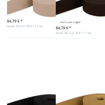
40mm breit -
40mm breit-
Farbe: natur
Farbe:
dunkelbraun
sofort lieferbar
84,79 € *
Nicht auf Lager
Inhalt: 50 m (1,70 € * / 1 m)
84,79 € *
Inhalt: 50 m (1,70 € * / 1 m)
Drücken Sie
Drücken Sie
ENTER für
ENTER für
mehr
mehr
Optionen zu
Optionen zu
50m
50m
Gürtelband /
Gürtelband /
Taschenband
Taschenband
- 40mm breit
- 40mm breit
- Farbe:
- Farbe: ocker
schwarz
dunkel
50m Gürtelband
50m Gürtelband
/ Taschenband -
/ Taschenband -
40mm breit -
40mm breit -