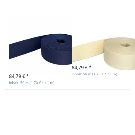
- Farbe:
- Farbe:
marineblau
creme
93
50m Gürtelband
50m Gürtelband
/ Taschenband -
/ Taschenband -
40mm breit -
40mm breit -
Farbe:
Farbe: creme
marineblau 93
sofort lieferbar
84,79 € *
sofort lieferbar
Inhalt: 50 m (1,70 € * / 1 m)
84,79 € *
Inhalt: 50 m (1,70 € * / 1 m)
Drücken Sie
Drücken Sie
ENTER für
ENTER für
mehr
mehr
Optionen zu
Optionen zu
50m
50m
Gürtelband /
Gürtelband /
Taschenband
Taschenband
- 40mm breit
- 40mm breit