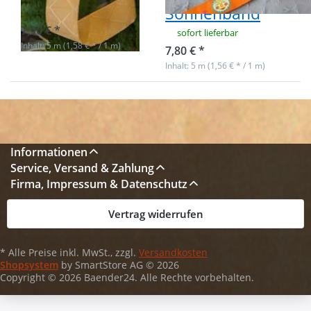
Sonnenband
Nicht auf Lager
7,90 € *
sofort lieferbar
Inhalt: 5 m (1,58 € * / 1 m)
7,80 € *
Inhalt: 5 m (1,56 € * / 1 m)
Informationen
Service, Versand & Zahlung
Firma, Impressum & Datenschutz
Vertrag widerrufen
* Alle Preise inkl. MwSt., zzgl.
Versandkosten
Shopsystem
by SmartStore AG © 2026
Copyright © 2026 Baender24. Alle Rechte vorbehalten.