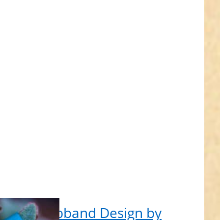
R
hr
nen
m
e
nd
 by
tta
mm
,
t
s
Rolle Webband Design by