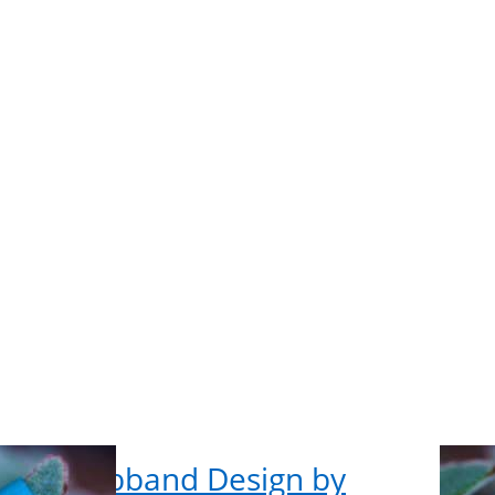
Sie
ENTE
für me
Optio
zu 3
Roll
Webba
Design
Lila-Lo
- 15
breit
Fores
Geo
Türki
olle Webband Design by
3m 