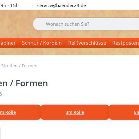
 9h - 15h
service@baender24.de
Geben Sie einen Suchbegriff ein. Während Sie tipp
rabiner
Schnur / Kordeln
Reißverschlüsse
Restposten
Streifen / Formen
fen / Formen
nisse:
6
m Rolle
3m Rolle
5m