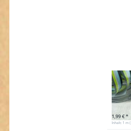
1m W
Farb
moun
Nicht au
1,99 € *
Inhalt: 1 m 