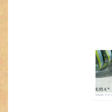
5m R
Farb
moun
Nicht au
8,95 € *
Inhalt: 5 m 
Drücken