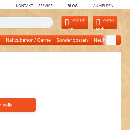
KONTAKT
SERVICE
BLOG
ANMELDEN
en, erscheinen automatisch erste Ergebnisse. Drücken Sie die Ein
Wunsch
Waren
Liste
Korb
Nähzubehör / Garne
Sonderposten
Neuheiten
 Rolle