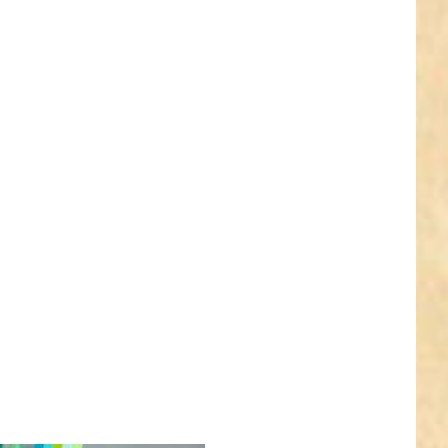
ken
NTER
ehr
nen
5m
le
and
n by
mix,
mm
t,
pes
er