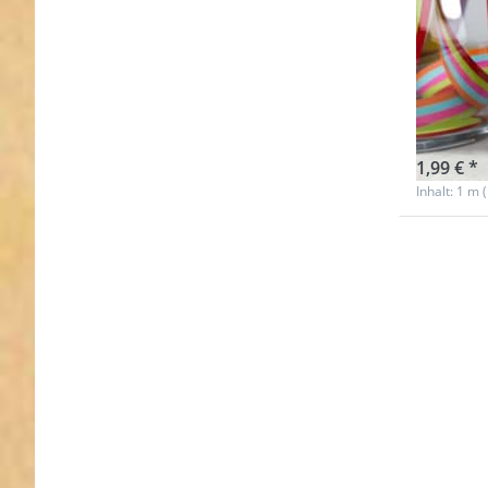
1m W
Farb
swee
Nicht au
1,99 € *
Inhalt: 1 m 
Drücke
Sie ENTE
für meh
Optione
zu 5m
Rolle
Webban
Design b
Farbenmi
20mm
breit,
stripes
mountai