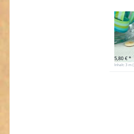
3m R
Farb
wate
Nicht au
5,80 € *
Inhalt: 3 m 
Drücke
Sie ENTE
für meh
Optione
zu 1m
Webban
Design b
Farbenmi
20mm
breit,
stripes
mountai