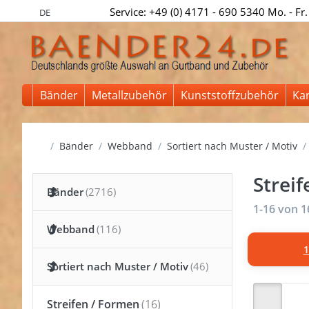
Service: +49 (0) 4171 - 690 5340 Mo. - Fr.
DE
Bänder
Metallzubehör
Kunststoffzubehör
Ka
Startseite
Bänder
Webband
Sortiert nach Muster / Motiv
Strei
Bänder
Suchergeb
1-16
von
1
Webband
1
Sortiert nach Muster / Motiv
Streifen / Formen