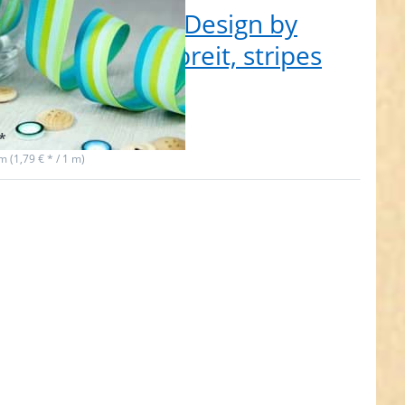
Rolle Webband Design by
benmix, 20mm breit, stripes
er
 auf Lager
*
 m (1,79 € * / 1 m)
ken
NTER
ehr
nen
5m
le
and
n by
mix,
mm
t,
pes
ts