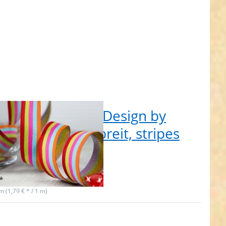
Rolle Webband Design by
benmix, 20mm breit, stripes
ets
 auf Lager
*
 m (1,79 € * / 1 m)
en