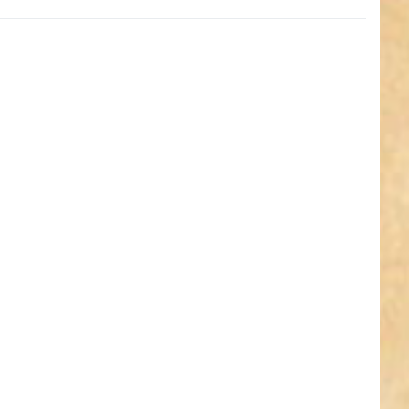
ken
NTER
ehr
nen
1m
and
n by
mix,
mm
t,
pes
er