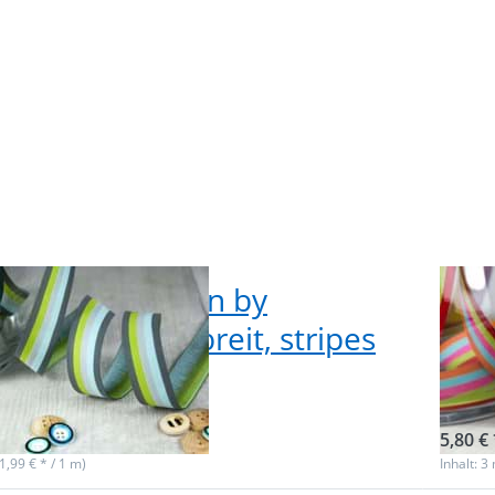
swee
ebband Design by
3m 
enmix, 20mm breit, stripes
Far
tain
swe
f Lager
Nicht
5,80 € 
(1,99 € * / 1 m)
Inhalt: 3