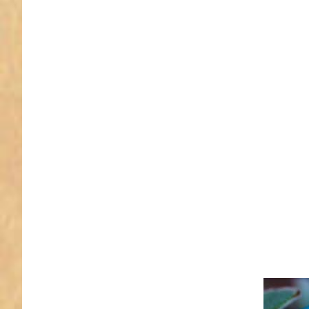
Sie
ENTER
für mehr
Optionen
zu 5m
Rolle
Webband
Design by
Lila-Lotta
- 15mm
breit,
Forest
Geo
Türkis
5m R