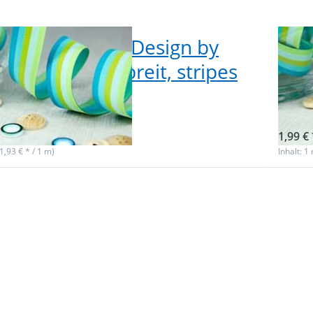
olle Webband Design by
1m 
enmix, 20mm breit, stripes
Far
r
wat
f Lager
Nicht
1,99 € 
(1,93 € * / 1 m)
Inhalt: 1
n
Drüc
R
Sie E
r
für m
n
Optio
zu 
d
Rol
y
Webb
x,
Desig
Farben
20
brei
n
stri