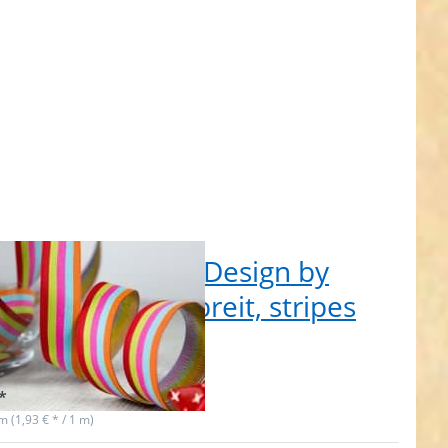
ts
Rolle Webband Design by
benmix, 20mm breit, stripes
ets
 auf Lager
*
 m (1,93 € * / 1 m)