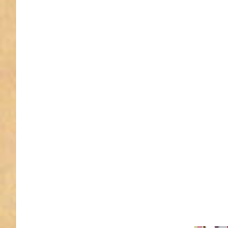
Drücke
Sie ENTE
für meh
Optione
zu 1m
Webban
Design b
Farbenmi
20mm
breit,
stripes
sweets