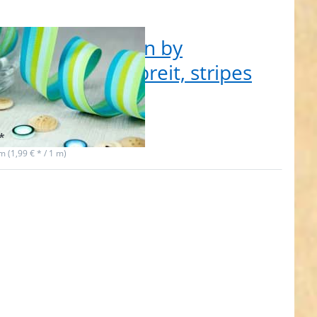
Webband Design by
benmix, 20mm breit, stripes
er
 auf Lager
*
 m (1,99 € * / 1 m)
ken
NTER
ehr
nen
3m
le
and
n by
mix,
mm
t,
pes