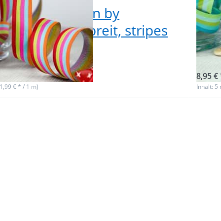
ebband Design by
5m 
enmix, 20mm breit, stripes
Far
ts
wat
f Lager
Nicht
8,95 € 
(1,99 € * / 1 m)
Inhalt: 5
n
Drüc
R
Sie E
r
für m
n
Optio
zu 
Rol
d
Webb
y
Desig
x,
Farben
20
brei
stri
n
swee