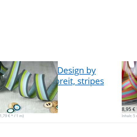
olle Webband Design by
5m 
enmix, 20mm breit, stripes
Far
tain
swe
f Lager
Nicht
8,95 € 
(1,79 € * / 1 m)
Inhalt: 5
Drück