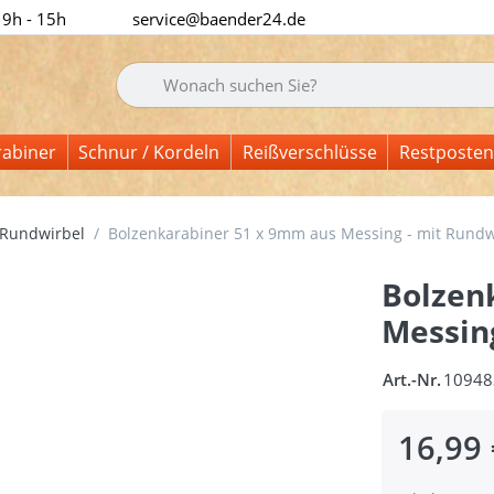
 9h - 15h
service@baender24.de
Geben Sie einen Suchbegriff ein. Während Sie tipp
rabiner
Schnur / Kordeln
Reißverschlüsse
Restposten
 Rundwirbel
Bolzenkarabiner 51 x 9mm aus Messing - mit Rundwi
Bolzen
Messing
Art.-Nr.
10948
16,99 