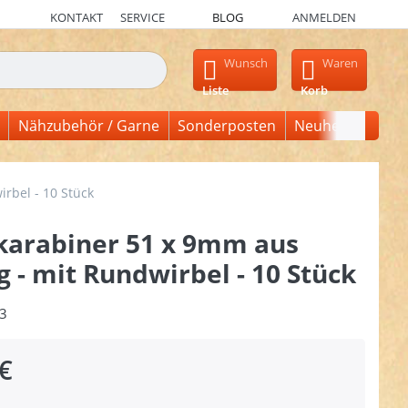
KONTAKT
SERVICE
BLOG
ANMELDEN
en, erscheinen automatisch erste Ergebnisse. Drücken Sie die Ein
Wunsch
Waren
Liste
Korb
Nähzubehör / Garne
Sonderposten
Neuheiten
rbel - 10 Stück
karabiner 51 x 9mm aus
 - mit Rundwirbel - 10 Stück
3
€