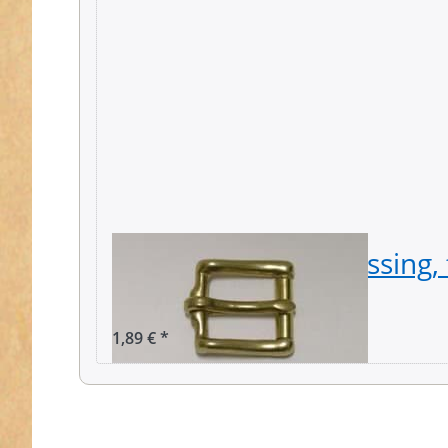
Rollschnalle aus Messing
breites Gurtband
1,89 € *