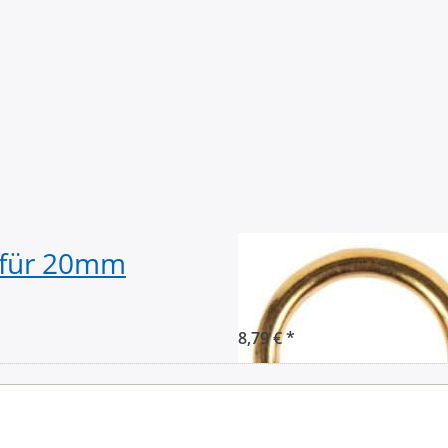
, für 20mm
20mm Rundring 
- 4mm stark - 10
8,79 € *