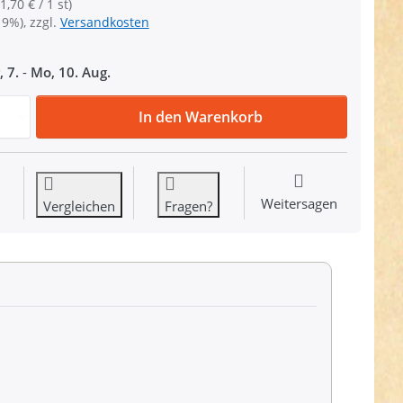
1,70 € / 1 st)
19%), zzgl.
Versandkosten
, 7.
-
Mo, 10. Aug.
Bolzenkarabiner 51 x 9mm aus Messing - mit Rundwirbel - 
In den Warenkorb
Weitersagen
Vergleichen
Fragen?