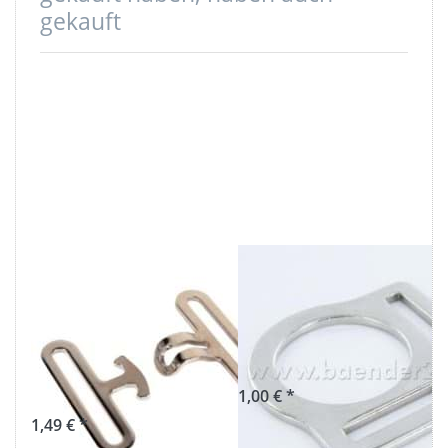
gekauft
Deckengurtverschluss
Halfterring aus
aus Stahl, für
Stahl - 25mm
50mm breites
Durchlass - 1
Gurtband - 2-
Stück
teilig
1,00 € *
1,49 € *