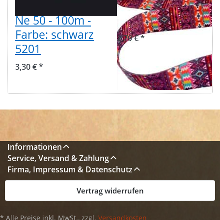
Baumwolle C
38mm breit -
Ne 50 - 100m -
Aztec Muster 1
Farbe: schwarz
2,79 € *
5201
3,30 € *
Informationen
Service, Versand & Zahlung
Firma, Impressum & Datenschutz
Vertrag widerrufen
* Alle Preise inkl. MwSt., zzgl.
Versandkosten