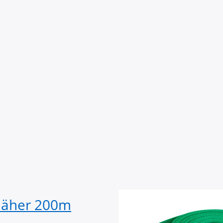
salnadel NM 70 - 90
lbar auf Stufe 3
näher 200m
50m PP Gurtban
stark - grün (UV)