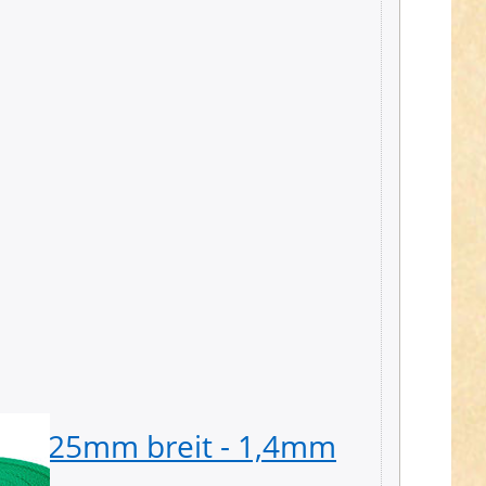
d - 25mm breit - 1,4mm
Güter
Spule 