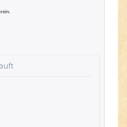
rein.
auft