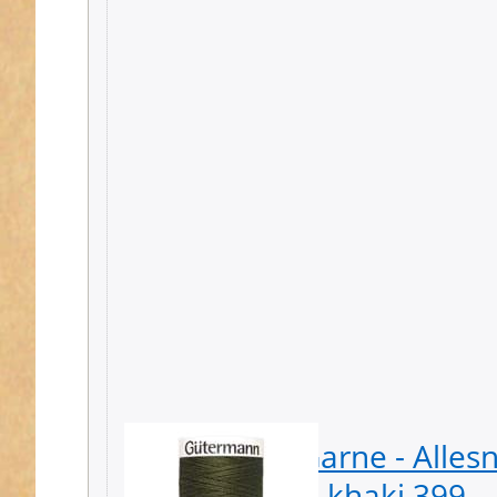
empfohlene Nadel und Nadelstärke: Univer
Waschbar bei 95 Grad, Trockner geeignet, Büge
Der Preis gilt jeweils für 1 Spule á 200m
Gütermann Garne - Alles
Spule - Farbe: khaki 399