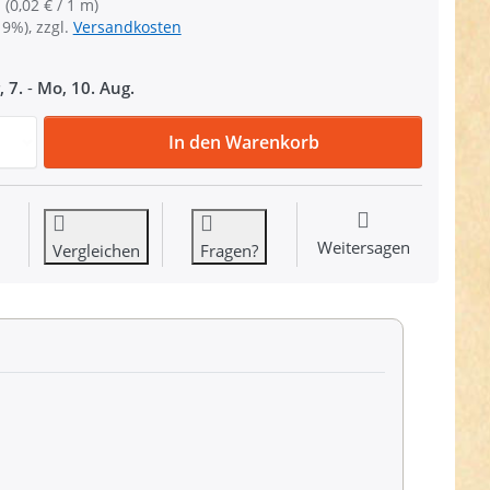
 (0,02 € / 1 m)
19%), zzgl.
Versandkosten
, 7.
-
Mo, 10. Aug.
Gütermann Garne - Allesnäher 200m Spule - Farbe: grün 40
In den Warenkorb
Weitersagen
Vergleichen
Fragen?