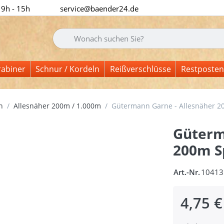
 9h - 15h
service@baender24.de
Geben Sie einen Suchbegriff ein. Während Sie tipp
rabiner
Schnur / Kordeln
Reißverschlüsse
Restposten
n
Allesnäher 200m / 1.000m
Gütermann Garne - Allesnäher 20
Güterm
200m Sp
Art.-Nr.
10413
4,75 €