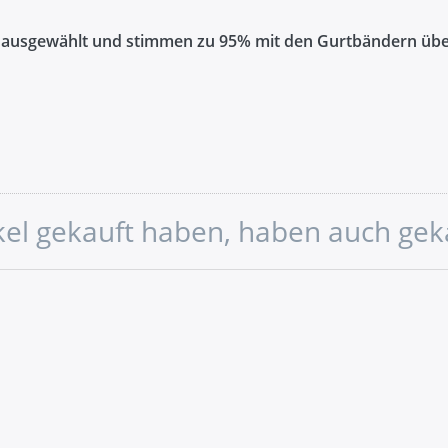
ausgewählt und stimmen zu 95% mit den Gurtbändern übe
sicherheit
ärke NM 60
ikel gekauft haben, haben auch gek
nöpfen