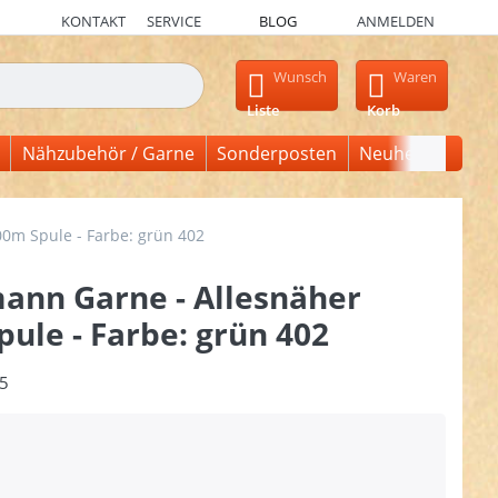
KONTAKT
SERVICE
BLOG
ANMELDEN
en, erscheinen automatisch erste Ergebnisse. Drücken Sie die Ein
Wunsch
Waren
Liste
Korb
Nähzubehör / Garne
Sonderposten
Neuheiten
0m Spule - Farbe: grün 402
ann Garne - Allesnäher
ule - Farbe: grün 402
5