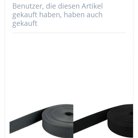
Benutzer, die diesen Artikel
gekauft haben, haben auch
gekauft
50m PP
50m PP
Gurtband -
Gurtband -
40mm breit -
20mm breit -
1,4mm stark -
1,4mm stark -
anthrazit (UV)
schwarz (UV)