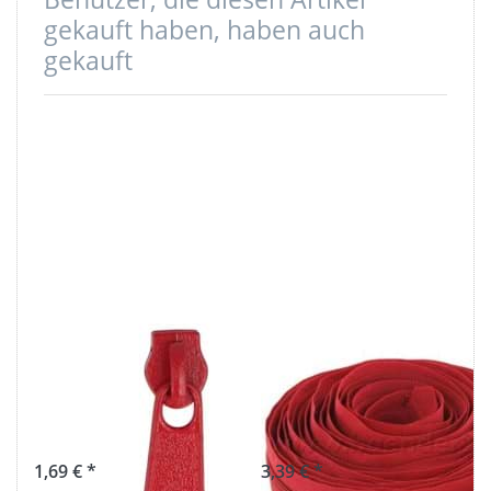
gekauft haben, haben auch
gekauft
Zipper für 5mm
5m
Reißverschlüsse,
Reißverschluss,
Farbe: Rot - 10
5mm Schiene,
Stück
Farbe: Rot
1,69 € *
3,39 € *