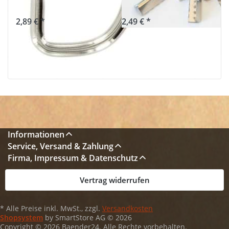
10 Stück
10 Stück
2,89 € *
2,49 € *
Informationen
Service, Versand & Zahlung
Firma, Impressum & Datenschutz
Vertrag widerrufen
* Alle Preise inkl. MwSt., zzgl.
Versandkosten
Shopsystem
by SmartStore AG © 2026
Copyright © 2026 Baender24. Alle Rechte vorbehalten.