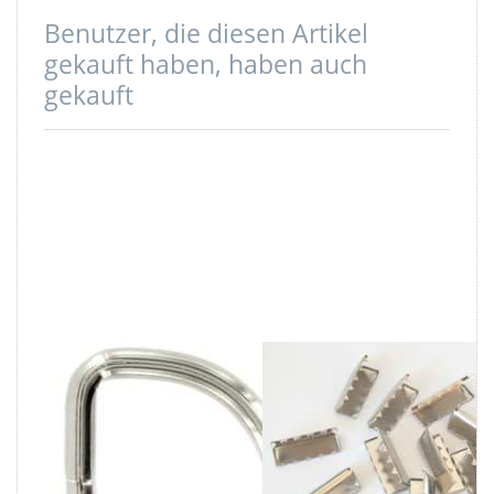
Benutzer, die diesen Artikel
gekauft haben, haben auch
gekauft
25mm D-Ringe
Gurtbandende
geschweißt aus
aus Metall -
3,4mm dickem
30mm breit -
Stahl, vernickelt,
Farbe: silber -