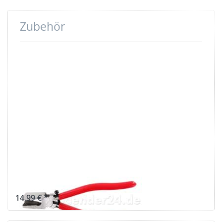
Zubehör
Drücken Sie
ENTER für mehr
Optionen zu
Zange für
Rohlinge /
Gurtbandenden
Zange für
Rohlinge /
Gurtbandenden
14,99 € *