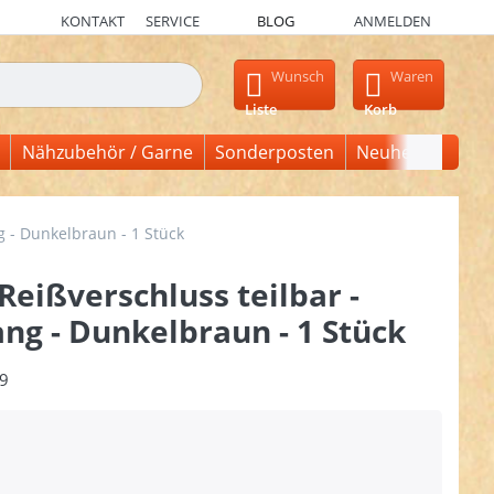
KONTAKT
SERVICE
BLOG
ANMELDEN
en, erscheinen automatisch erste Ergebnisse. Drücken Sie die Ein
Wunsch
Waren
Liste
Korb
Nähzubehör / Garne
Sonderposten
Neuheiten
g - Dunkelbraun - 1 Stück
Reißverschluss teilbar -
ng - Dunkelbraun - 1 Stück
9