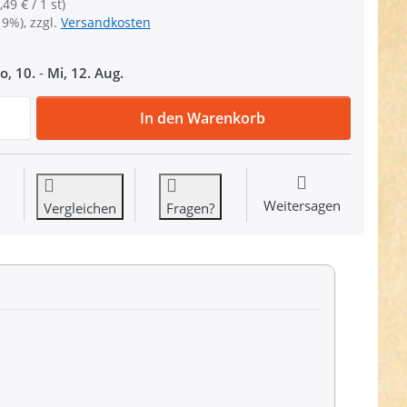
,49 € / 1 st)
19%), zzgl.
Versandkosten
o, 10.
-
Mi, 12. Aug.
Jacken Reißverschluss teilbar - 70cm lang - Dunkelbraun - 1
In den Warenkorb
Weitersagen
Vergleichen
Fragen?