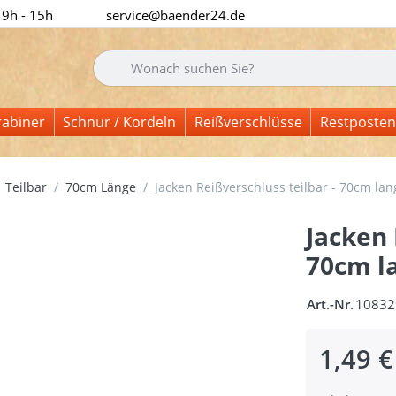
 9h - 15h
service@baender24.de
Geben Sie einen Suchbegriff ein. Während Sie tipp
rabiner
Schnur / Kordeln
Reißverschlüsse
Restposten
Teilbar
70cm Länge
Jacken Reißverschluss teilbar - 70cm lan
Jacken 
70cm la
Art.-Nr.
10832
1,49 €