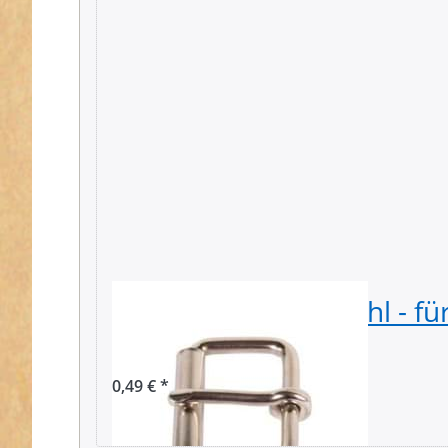
Rollschnalle aus Stahl - f
Gurtband - 1 Stück
0,49 € *