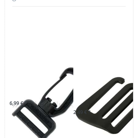
Karabiner,
G-Haken -
drehbar, 40mm
Gurthaken aus
breit, 10 Stück
Aluminium -
schwarz - 38mm
6,99 € *
2,49 € *