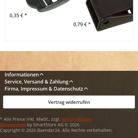
Stück
Gurtband - 1
Stück
0,35 € *
0,79 € *
Informationen
Service, Versand & Zahlung
Firma, Impressum & Datenschutz
Vertrag widerrufen
* Alle Preise inkl. MwSt., zzgl.
Versandkosten
Shopsystem
by SmartStore AG © 2026
Copyright © 2026 Baender24. Alle Rechte vorbehalten.