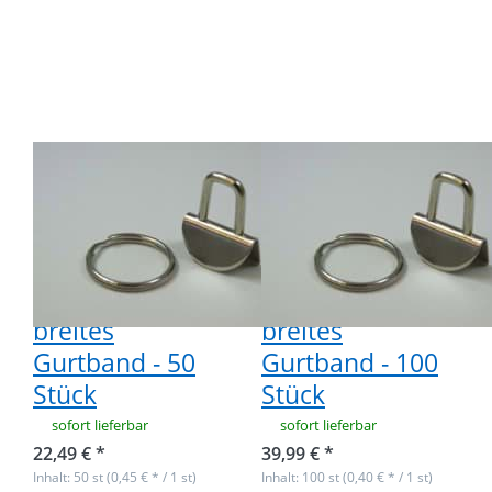
Klemmschließe für
Klemmschließe für
Schlüsselanhänger,
Schlüsselanhänger,
für 20mm breites
für 20mm breites
Gurtband - 50
Gurtband - 100
Stück
Stück
Rohlinge /
Rohlinge /
Klemmschließe
Klemmschließe
für
für
Schlüsselanhänger,
Schlüsselanhänger,
für 20mm
für 20mm
breites
breites
Gurtband - 50
Gurtband - 100
Stück
Stück
sofort lieferbar
sofort lieferbar
22,49 € *
39,99 € *
Inhalt: 50 st (0,45 € * / 1 st)
Inhalt: 100 st (0,40 € * / 1 st)