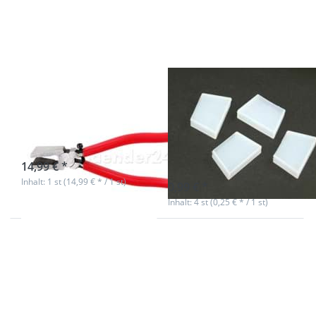
Gurtbandenden
für die Zange - 4
Stück
Zange für
Ersatzkappen
Rohlinge /
/Gummikappen
Gurtbandenden
für die Zange - 4
Stück
sofort lieferbar
14,99 € *
sofort lieferbar
Inhalt: 1 st (14,99 € * / 1 st)
0,99 € *
Inhalt: 4 st (0,25 € * / 1 st)
Drücken Sie
Drücken Sie ENTER
ENTER für mehr
für mehr Optionen
Optionen zu 1
zu Rohlinge /
Rohling /
Klemmschließe für
Klemmschließe für
Schlüsselanhänger,
Schlüsselanhänger
für 20mm breites
- 20mm Breite
Gurtband - 10
Stück