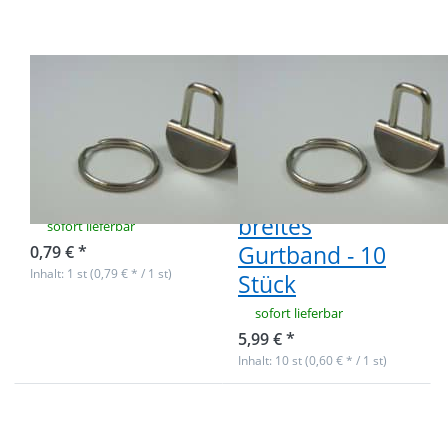
1 Rohling /
Rohlinge /
Klemmschließe
Klemmschließe
für
für
Schlüsselanhänger
Schlüsselanhänger,
- 20mm Breite
für 20mm
breites
sofort lieferbar
Gurtband - 10
0,79 € *
Inhalt: 1 st (0,79 € * / 1 st)
Stück
sofort lieferbar
5,99 € *
Inhalt: 10 st (0,60 € * / 1 st)
Drücken Sie ENTER
Drücken Sie ENTER
für mehr Optionen
für mehr Optionen
zu Rohlinge /
zu Rohlinge /