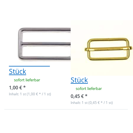
8mm breiter
messingfarben
Durchlass - 1
- für 40mm
Stück
Gurtband - 1
Stück
Regulator aus
Regulator /
Zinkdruckguss,
Schieber aus
vernickelt, 38 x
Stahl,
8mm breiter
messingfarben -
Durchlass - 1
für 40mm
Stück
Gurtband - 1
Stück
sofort lieferbar
1,00 € *
sofort lieferbar
Inhalt: 1 st (1,00 € * / 1 st)
0,45 € *
Inhalt: 1 st (0,45 € * / 1 st)
Drücken Sie
Drücken Sie
ENTER für
ENTER für
mehr
mehr
Optionen
Optionen zu