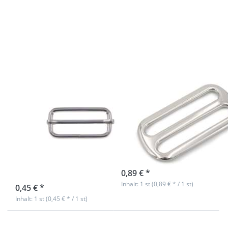
zu
Regulator aus
Regulator /
Zinkdruckguss,
Schieber
vernickelt,
aus Stahl -
39mm breiter
40x16x3mm
Durchlass - 1
- für 40mm
Stück
Gurtband -
1 Stück
Regulator /
Regulator aus
Schieber aus
Zinkdruckguss,
Stahl -
vernickelt,
40x16x3mm -
39mm breiter
für 40mm
Durchlass - 1
Gurtband - 1
Stück
Stück
sofort lieferbar
0,89 € *
sofort lieferbar
Inhalt: 1 st (0,89 € * / 1 st)
0,45 € *
Inhalt: 1 st (0,45 € * / 1 st)
Drücken Sie
Drücken