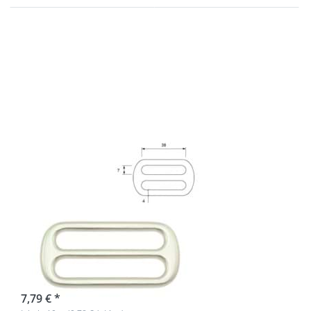
Drücken Sie
ENTER für
mehr
Optionen zu
Regulator aus
Zinkdruckguss
- vernickelt -
38mm - 7mm
Durchlass - 10
Stück
Regulator aus
Zinkdruckguss -
vernickelt -
38mm - 7mm
Durchlass - 10
Stück
sofort lieferbar
7,79 € *