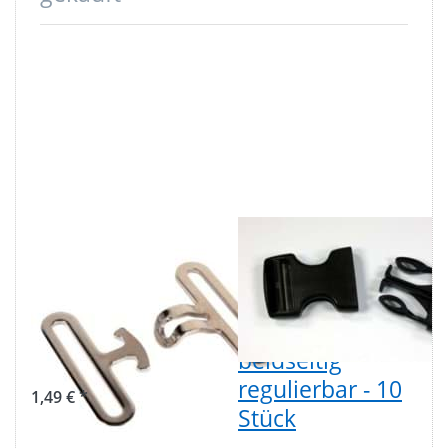
Deckengurtverschluss
Steckschließer
aus Stahl, für
aus Acetal -
50mm breites
50mm
Gurtband - 2-
Durchlass -
teilig
beidseitig
regulierbar - 10
1,49 € *
Stück