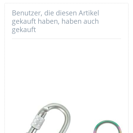
Benutzer, die diesen Artikel
gekauft haben, haben auch
gekauft
Sicherheitskarabiner
20mm Rundring
- 10,6cm lang -
(Innenmaß) -
Bruchlast 25kN -
3mm dick -
1 Stück
Neochrom - aus